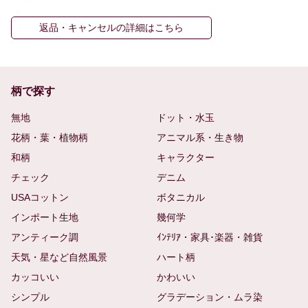
返品・キャンセルの詳細はこちら
柄で探す
無地
ドット・水玉
花柄・葉・植物柄
アニマル系・生き物
和柄
キャラクター
チェック
デニム
USAコットン
ボタニカル
インポート生地
幾何学
アンティーク調
ｲﾝﾃﾘｱ・家具･楽器・雑貨
天気・星など自然風景
ハート柄
カッコいい
かわいい
シンプル
グラデーション・ムラ染