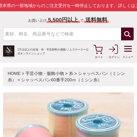
地域からのご注文受付を一時停止しております。
詳しくはこちら
5,500円以上
送料無料
お買い上げ
で
1万点以上の生地・布・手芸材料の通販/
ノムラテーラー公
式オンラインショップ
メニュー
カート
ログイン
HOME
>
手芸小物・服飾小物
>
糸
>
シャッペスパン（ミシン
糸）
>
シャッペスパン60番手200ｍ（ミシン糸）