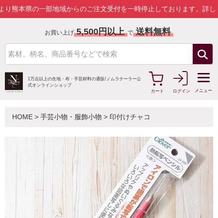
県の一部地域からのご注文受付を一時停止しております。
詳しくはこち
5,500円以上
送料無料
お買い上げ
で
1万点以上の生地・布・手芸材料の通販/
ノムラテーラー公
式オンラインショップ
メニュー
カート
ログイン
HOME
>
手芸小物・服飾小物
>
印付けチャコ