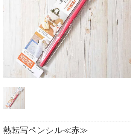
熱転写ペンシル≪赤≫