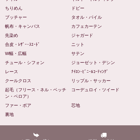
ちりめん
ドビー
ブッチャー
タオル・パイル
帆布・キャンバス
カフェカーテン
先染め
ジャガード
合皮・ﾚｻﾞｰ･ｽｴｰﾄﾞ
ニット
W幅・広幅
サテン
チュール・シフォン
ジョーゼット・デシン
レース
ﾅｲﾛﾝ･ﾋﾞﾆｰﾙｺｰﾃｨﾝｸﾞ
クールクロス
リップル・サッカー
起毛（フリース・ネル・ベッチ
コーデュロイ・ツイード
ン・ベロア）
ファー・ボア
芯地
裏地