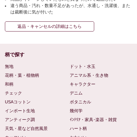
違う商品・汚れ・数量不足があったが、水通し・洗濯後、また
は裁断後に気が付いた
返品・キャンセルの詳細はこちら
柄で探す
無地
ドット・水玉
花柄・葉・植物柄
アニマル系・生き物
和柄
キャラクター
チェック
デニム
USAコットン
ボタニカル
インポート生地
幾何学
アンティーク調
ｲﾝﾃﾘｱ・家具･楽器・雑貨
天気・星など自然風景
ハート柄