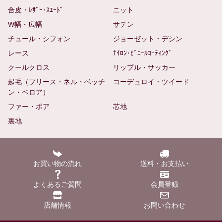
合皮・ﾚｻﾞｰ･ｽｴｰﾄﾞ
ニット
W幅・広幅
サテン
チュール・シフォン
ジョーゼット・デシン
レース
ﾅｲﾛﾝ･ﾋﾞﾆｰﾙｺｰﾃｨﾝｸﾞ
クールクロス
リップル・サッカー
起毛（フリース・ネル・ベッチ
コーデュロイ・ツイード
ン・ベロア）
ファー・ボア
芯地
裏地
お買い物の流れ
送料・お支払い
よくあるご質問
会員登録
店舗情報
お問い合わせ