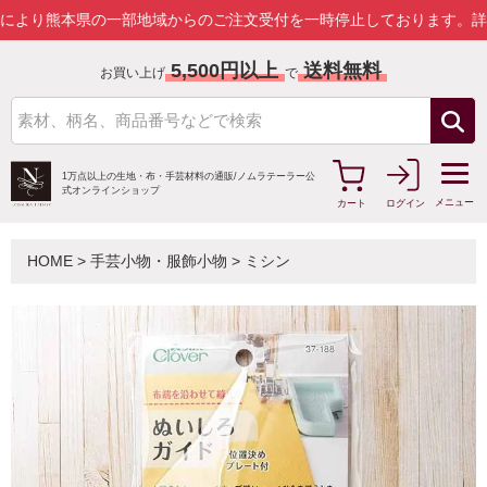
熊本県の一部地域からのご注文受付を一時停止しております。
詳しくは
5,500円以上
送料無料
お買い上げ
で
1万点以上の生地・布・手芸材料の通販/
ノムラテーラー公
式オンラインショップ
メニュー
カート
ログイン
HOME
>
手芸小物・服飾小物
>
ミシン