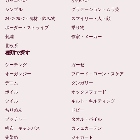
カッコいい
かわいい
シンプル
グラデーション・ムラ染
ｽｲｰﾂ･ﾌﾙｰﾂ・食材・飲み物
スマイリー・人・顔
ボーダー・ストライプ
乗り物
刺繍
作家・メーカー
北欧系
種類で探す
シーチング
ガーゼ
オーガンジー
ブロード・ローン・スケア
デニム
ダンガリー
ボイル
オックスフォード
ツイル
キルト・キルティング
ちりめん
ドビー
ブッチャー
タオル・パイル
帆布・キャンバス
カフェカーテン
先染め
ジャガード