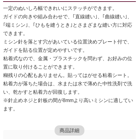
一定のぬいしろ幅できれいにステッチができます。
ガイドの向きや組み合わせで、｢直線縫い｣、｢曲線縫い｣、
｢端ミシン｣、｢ひもを縫うとき｣とさまざまな縫い方に対応
できます。
ミシン針を落とす穴があいている位置決めプレート付で、
ガイドを貼る位置が定めやすいです。
粘着式なので、金属・プラスチックを問わず、お好みの位
置に取り付けることができます。
糊残りの心配もありません。貼ってはがせる粘着シート。
粘着力が落ちた場合は、水または水で薄めた中性洗剤で洗
い、乾かすと粘着力が回復します。
※針止めネジと針板の間が8mmより高いミシンに適してい
ます。
商品詳細