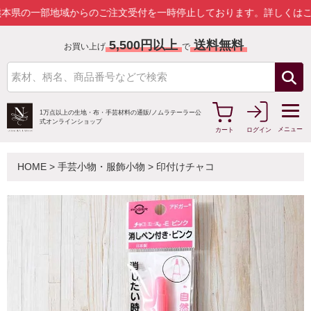
一部地域からのご注文受付を一時停止しております。
詳しくはこちら
5,500円以上
送料無料
お買い上げ
で
1万点以上の生地・布・手芸材料の通販/
ノムラテーラー公
式オンラインショップ
メニュー
カート
ログイン
HOME
>
手芸小物・服飾小物
>
印付けチャコ