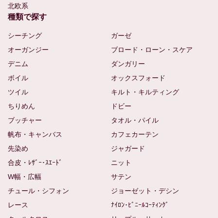
北欧系
種類で探す
シーチング
ガーゼ
オーガンジー
ブロード・ローン・スケア
デニム
ダンガリー
ボイル
オックスフォード
ツイル
キルト・キルティング
ちりめん
ドビー
ブッチャー
タオル・パイル
帆布・キャンバス
カフェカーテン
先染め
ジャガード
合皮・ﾚｻﾞｰ･ｽｴｰﾄﾞ
ニット
W幅・広幅
サテン
チュール・シフォン
ジョーゼット・デシン
レース
ﾅｲﾛﾝ･ﾋﾞﾆｰﾙｺｰﾃｨﾝｸﾞ