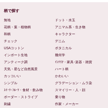
柄で探す
無地
ドット・水玉
花柄・葉・植物柄
アニマル系・生き物
和柄
キャラクター
チェック
デニム
USAコットン
ボタニカル
インポート生地
幾何学
アンティーク調
ｲﾝﾃﾘｱ・家具･楽器・雑貨
天気・星など自然風景
ハート柄
カッコいい
かわいい
シンプル
グラデーション・ムラ染
ｽｲｰﾂ･ﾌﾙｰﾂ・食材・飲み物
スマイリー・人・顔
ボーダー・ストライプ
乗り物
刺繍
作家・メーカー