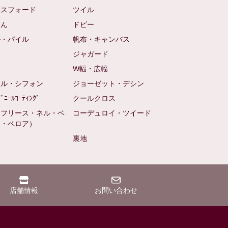
クスフォード
ツイル
めん
ドビー
ル・パイル
帆布・キャンバス
め
ジャガード
ト
W幅・広幅
ール・シフォン
ジョーゼット・デシン
ﾋﾞﾆｰﾙｺｰﾃｨﾝｸﾞ
クールクロス
（フリース・ネル・ベ
コーデュロイ・ツイード
ン・ベロア）
裏地
店舗情報
お問い合わせ