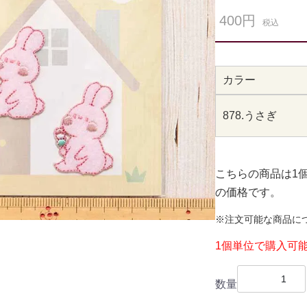
400円
税込
カラー
878.うさぎ
こちらの商品は1
の価格です。
※注文可能な商品に
1個単位で購入可
数量