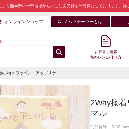
により熊本県の一部地域からのご注文受付を一時停止しております。
詳
オンラインショップ
ノムラテーラーとは
料
お役立ち情報
無料レシピ/作り方
飾小物
>
ワッペン・アップリケ
2Way接
マル
商品番号
3-02-mo