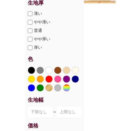
生地厚
薄い
やや薄い
普通
やや厚い
厚い
色
生地幅
～
価格