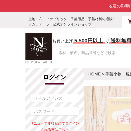
地震の影響
生地・布・ファブリック・手芸用品・手芸材料の通販/
ノムラテーラー公式オンラインショップ
5,500円以上
送料無
お買い上げ
で
HOME
>
手芸小物・服
ログイン
リニューアル後初めてログイン
される方はこちら