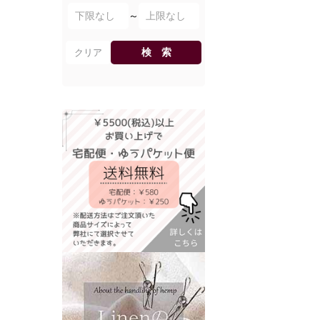
～
検 索
クリア