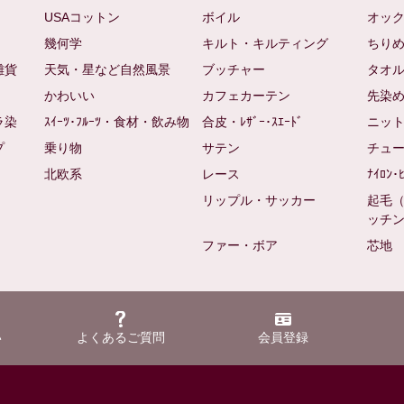
USAコットン
ボイル
オッ
幾何学
キルト・キルティング
ちり
雑貨
天気・星など自然風景
ブッチャー
タオ
かわいい
カフェカーテン
先染
ラ染
ｽｲｰﾂ･ﾌﾙｰﾂ・食材・飲み物
合皮・ﾚｻﾞｰ･ｽｴｰﾄﾞ
ニッ
プ
乗り物
サテン
チュ
北欧系
レース
ﾅｲﾛﾝ･
リップル・サッカー
起毛
ッチ
ファー・ボア
芯地
い
よくあるご質問
会員登録