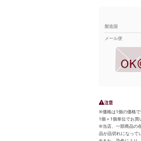
製造国
メール便
注意
※価格は1個の価格で
1個＝1個単位でお買
※当店、一部商品の
品が品切れになって
※また、染色により