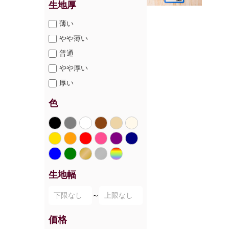
生地厚
薄い
やや薄い
普通
やや厚い
厚い
色
生地幅
～
価格