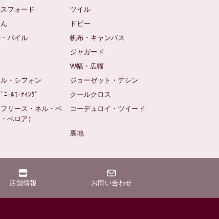
クスフォード
ツイル
めん
ドビー
ル・パイル
帆布・キャンバス
め
ジャガード
ト
W幅・広幅
ール・シフォン
ジョーゼット・デシン
ﾋﾞﾆｰﾙｺｰﾃｨﾝｸﾞ
クールクロス
（フリース・ネル・ベ
コーデュロイ・ツイード
ン・ベロア）
裏地
店舗情報
お問い合わせ