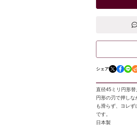
シェア
直径45ミリ円形替
円形の刃で押しな
も滑らず、ヨレず
です。
日本製