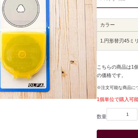
カラー
1.円形替刃45ミ
こちらの商品は1
の価格です。
※注文可能な商品に
1個単位で購入可
数量