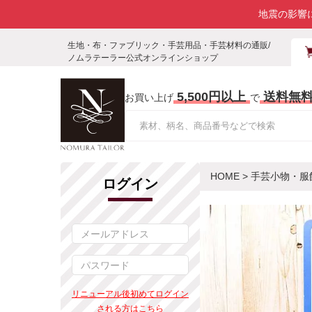
地震の影響
生地・布・ファブリック・手芸用品・手芸材料の通販/
ノムラテーラー公式オンラインショップ
5,500円以上
送料無
お買い上げ
で
HOME
>
手芸小物・服
ログイン
リニューアル後初めてログイン
される方はこちら