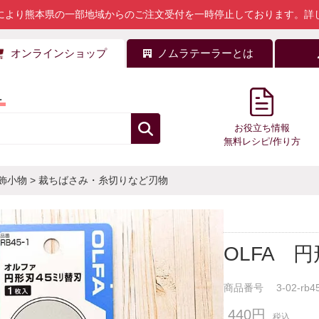
により熊本県の一部地域からのご注文受付を一時停止しております。
詳
オンラインショップ
ノムラテーラーとは
料
お役立ち情報
無料レシピ/作り方
飾小物
>
裁ちばさみ・糸切りなど刃物
OLFA 
商品番号
3-02-rb4
440円
税込