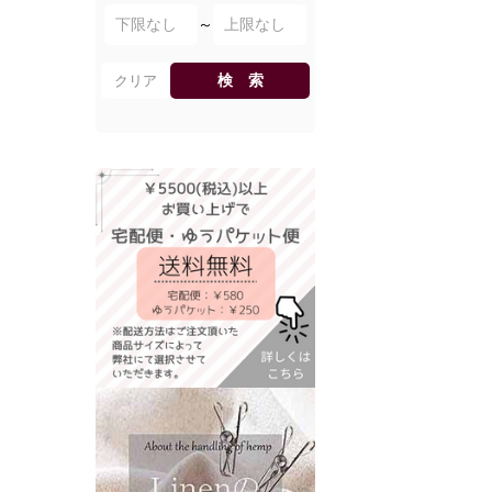
～
検 索
クリア