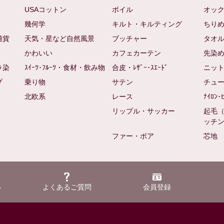
USAコットン
ボイル
オッ
幾何学
キルト・キルティング
ちり
雑貨
天気・星など自然風景
ブッチャー
タオ
かわいい
カフェカーテン
先染
ラ染
ｽｲｰﾂ･ﾌﾙｰﾂ・食材・飲み物
合皮・ﾚｻﾞｰ･ｽｴｰﾄﾞ
ニッ
プ
乗り物
サテン
チュ
北欧系
レース
ﾅｲﾛﾝ･
リップル・サッカー
起毛
ッチ
ファー・ボア
芯地
い
よくあるご質問
会員登録