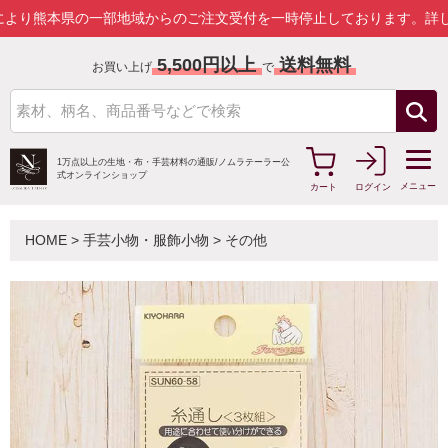
本県の一部地域からのご注文受付を一時停止しております。
詳しくはこ
5,500円以上
送料無料
お買い上げ
で
1万点以上の生地・布・手芸材料の通販/
ノムラテーラー公
式オンラインショップ
メニュー
カート
ログイン
HOME
>
手芸小物・服飾小物
>
その他