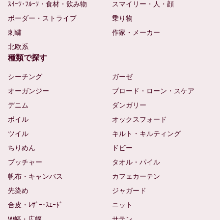
ｽｲｰﾂ･ﾌﾙｰﾂ・食材・飲み物
スマイリー・人・顔
ボーダー・ストライプ
乗り物
刺繍
作家・メーカー
北欧系
種類で探す
シーチング
ガーゼ
オーガンジー
ブロード・ローン・スケア
デニム
ダンガリー
ボイル
オックスフォード
ツイル
キルト・キルティング
ちりめん
ドビー
ブッチャー
タオル・パイル
帆布・キャンバス
カフェカーテン
先染め
ジャガード
合皮・ﾚｻﾞｰ･ｽｴｰﾄﾞ
ニット
W幅・広幅
サテン