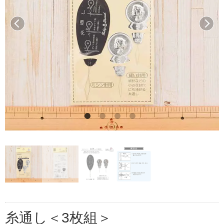
前へ
次へ
糸通し＜3枚組＞