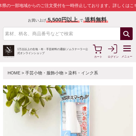
一部地域からのご注文受付を一時停止しております。
詳しくはこちら
5,500円以上
送料無料
お買い上げ
で
1万点以上の生地・布・手芸材料の通販/
ノムラテーラー公
式オンラインショップ
メニュー
カート
ログイン
HOME
>
手芸小物・服飾小物
>
染料・インク系