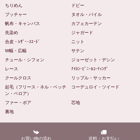
ちりめん
ドビー
ブッチャー
タオル・パイル
帆布・キャンバス
カフェカーテン
先染め
ジャガード
合皮・ﾚｻﾞｰ･ｽｴｰﾄﾞ
ニット
W幅・広幅
サテン
チュール・シフォン
ジョーゼット・デシン
レース
ﾅｲﾛﾝ･ﾋﾞﾆｰﾙｺｰﾃｨﾝｸﾞ
クールクロス
リップル・サッカー
起毛（フリース・ネル・ベッチ
コーデュロイ・ツイード
ン・ベロア）
ファー・ボア
芯地
裏地
お買い物の流れ
送料・お支払い