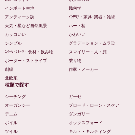
インポート生地
幾何学
アンティーク調
ｲﾝﾃﾘｱ・家具･楽器・雑貨
天気・星など自然風景
ハート柄
カッコいい
かわいい
シンプル
グラデーション・ムラ染
ｽｲｰﾂ･ﾌﾙｰﾂ・食材・飲み物
スマイリー・人・顔
ボーダー・ストライプ
乗り物
刺繍
作家・メーカー
北欧系
種類で探す
シーチング
ガーゼ
オーガンジー
ブロード・ローン・スケア
デニム
ダンガリー
ボイル
オックスフォード
ツイル
キルト・キルティング