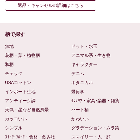
返品・キャンセルの詳細はこちら
柄で探す
無地
ドット・水玉
花柄・葉・植物柄
アニマル系・生き物
和柄
キャラクター
チェック
デニム
USAコットン
ボタニカル
インポート生地
幾何学
アンティーク調
ｲﾝﾃﾘｱ・家具･楽器・雑貨
天気・星など自然風景
ハート柄
カッコいい
かわいい
シンプル
グラデーション・ムラ染
ｽｲｰﾂ･ﾌﾙｰﾂ・食材・飲み物
スマイリー・人・顔