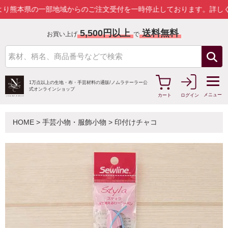
の一部地域からのご注文受付を一時停止しております。
詳しくはこちら
5,500円以上
送料無料
お買い上げ
で
1万点以上の生地・布・手芸材料の通販/
ノムラテーラー公
式オンラインショップ
メニュー
カート
ログイン
HOME
>
手芸小物・服飾小物
>
印付けチャコ