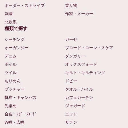
ボーダー・ストライプ
乗り物
刺繍
作家・メーカー
北欧系
種類で探す
シーチング
ガーゼ
オーガンジー
ブロード・ローン・スケア
デニム
ダンガリー
ボイル
オックスフォード
ツイル
キルト・キルティング
ちりめん
ドビー
ブッチャー
タオル・パイル
帆布・キャンバス
カフェカーテン
先染め
ジャガード
合皮・ﾚｻﾞｰ･ｽｴｰﾄﾞ
ニット
W幅・広幅
サテン