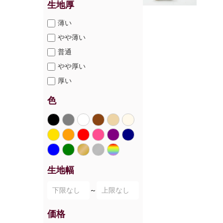
生地厚
薄い
やや薄い
普通
やや厚い
厚い
色
生地幅
～
価格