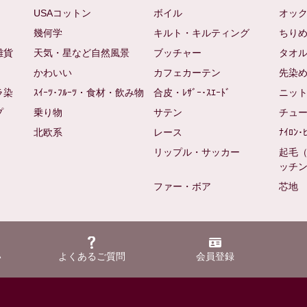
USAコットン
ボイル
オッ
幾何学
キルト・キルティング
ちり
雑貨
天気・星など自然風景
ブッチャー
タオ
かわいい
カフェカーテン
先染
ラ染
ｽｲｰﾂ･ﾌﾙｰﾂ・食材・飲み物
合皮・ﾚｻﾞｰ･ｽｴｰﾄﾞ
ニッ
プ
乗り物
サテン
チュ
北欧系
レース
ﾅｲﾛﾝ･
リップル・サッカー
起毛
ッチ
ファー・ボア
芯地
い
よくあるご質問
会員登録