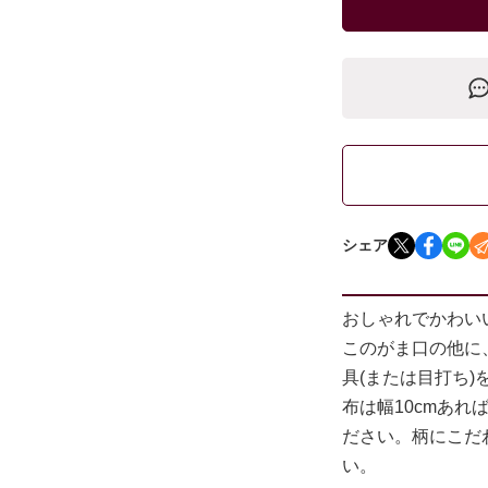
シェア
おしゃれでかわい
このがま口の他に
具(または目打ち)
布は幅10cmあ
ださい。柄にこだ
い。