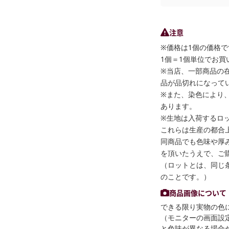
注意
※価格は1個の価格で
1個＝1個単位でお買
※当店、一部商品の
品が品切れになって
※また、染色により
あります。
※生地は入荷するロ
これらは生産の都合
同商品でも色味や厚
を頂いたうえで、ご
（ロットとは、同じ
のことです。）
商品画像について
できる限り実物の色
（モニターの画面設
と色味が異なる場合