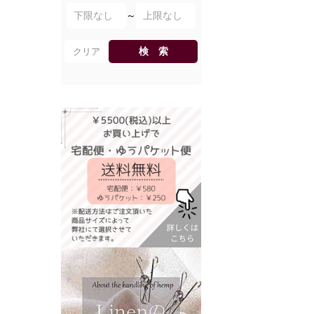
～
検 索
クリア