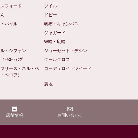
クスフォード
ツイル
めん
ドビー
ル・パイル
帆布・キャンバス
め
ジャガード
ト
W幅・広幅
ール・シフォン
ジョーゼット・デシン
ﾋﾞﾆｰﾙｺｰﾃｨﾝｸﾞ
クールクロス
（フリース・ネル・ベ
コーデュロイ・ツイード
ン・ベロア）
裏地
店舗情報
お問い合わせ