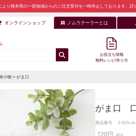
により熊本県の一部地域からのご注文受付を一時停止しております。
詳
オンラインショップ
ノムラテーラーとは
料
お役立ち情報
無料レシピ/作り方
飾小物
>
がま口
がま口 口金
商品番号
3-029-ch
720円
税込