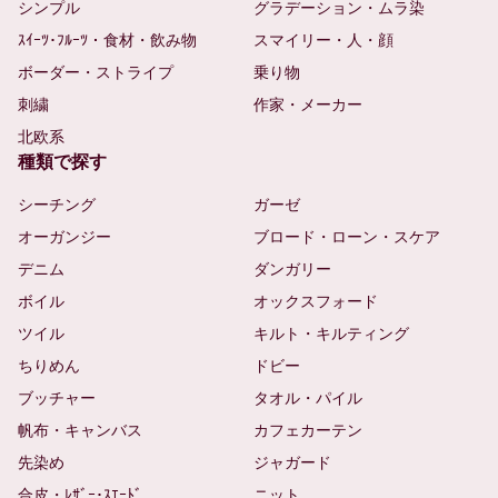
シンプル
グラデーション・ムラ染
ｽｲｰﾂ･ﾌﾙｰﾂ・食材・飲み物
スマイリー・人・顔
ボーダー・ストライプ
乗り物
刺繍
作家・メーカー
北欧系
種類で探す
シーチング
ガーゼ
オーガンジー
ブロード・ローン・スケア
デニム
ダンガリー
ボイル
オックスフォード
ツイル
キルト・キルティング
ちりめん
ドビー
ブッチャー
タオル・パイル
帆布・キャンバス
カフェカーテン
先染め
ジャガード
合皮・ﾚｻﾞｰ･ｽｴｰﾄﾞ
ニット