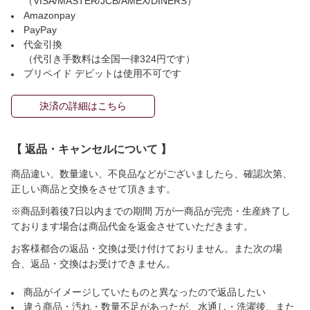
（VISA/MASTER/JCB/AMEX/DINERS）
Amazonpay
PayPay
代金引換
（代引き手数料は全国一律324円です）
プリペイド デビットは使用不可です
決済の詳細はこちら
【 返品・キャンセルについて 】
商品違い、数量違い、不良品などがございましたら、確認次第、
正しい商品と交換をさせて頂きます。
※商品到着後7日以内までの期間 万が一商品が完売・生産終了し
ております場合は商品代金を返金させていただきます。
お客様都合の返品・交換は受け付けておりません。また次の場
合、返品・交換はお受けできません。
商品がイメージしていたものと異なったので返品したい
違う商品・汚れ・数量不足があったが、水通し・洗濯後、また