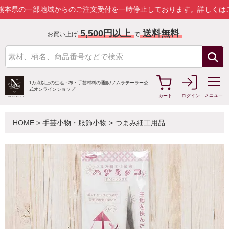
一部地域からのご注文受付を一時停止しております。
詳しくはこちら
5,500円以上
送料無料
お買い上げ
で
1万点以上の生地・布・手芸材料の通販/
ノムラテーラー公
式オンラインショップ
メニュー
カート
ログイン
HOME
>
手芸小物・服飾小物
>
つまみ細工用品