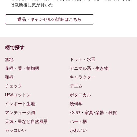
は裁断後に気が付いた
返品・キャンセルの詳細はこちら
柄で探す
無地
ドット・水玉
花柄・葉・植物柄
アニマル系・生き物
和柄
キャラクター
チェック
デニム
USAコットン
ボタニカル
インポート生地
幾何学
アンティーク調
ｲﾝﾃﾘｱ・家具･楽器・雑貨
天気・星など自然風景
ハート柄
カッコいい
かわいい