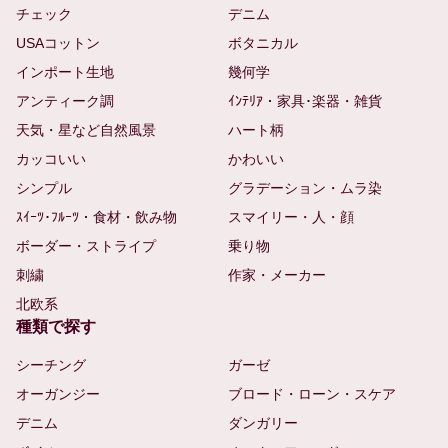
チェック
デニム
USAコットン
ボタニカル
インポート生地
幾何学
アンティーク調
ｲﾝﾃﾘｱ・家具･楽器・雑貨
天気・星など自然風景
ハート柄
カッコいい
かわいい
シンプル
グラデーション・ムラ染
ｽｲｰﾂ･ﾌﾙｰﾂ・食材・飲み物
スマイリー・人・顔
ボーダー・ストライプ
乗り物
刺繍
作家・メーカー
北欧系
種類で探す
シーチング
ガーゼ
オーガンジー
ブロード・ローン・スケア
デニム
ダンガリー