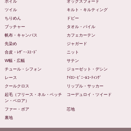
ボイル
オックスフォード
ツイル
キルト・キルティング
ちりめん
ドビー
ブッチャー
タオル・パイル
帆布・キャンバス
カフェカーテン
先染め
ジャガード
合皮・ﾚｻﾞｰ･ｽｴｰﾄﾞ
ニット
W幅・広幅
サテン
チュール・シフォン
ジョーゼット・デシン
レース
ﾅｲﾛﾝ･ﾋﾞﾆｰﾙｺｰﾃｨﾝｸﾞ
クールクロス
リップル・サッカー
起毛（フリース・ネル・ベッチ
コーデュロイ・ツイード
ン・ベロア）
ファー・ボア
芯地
裏地