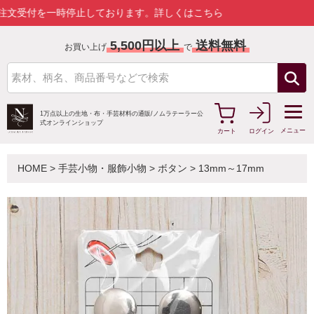
付を一時停止しております。
詳しくはこちら
5,500円以上
送料無料
お買い上げ
で
1万点以上の生地・布・手芸材料の通販/
ノムラテーラー公
式オンラインショップ
メニュー
カート
ログイン
HOME
>
手芸小物・服飾小物
>
ボタン
>
13mm～17mm