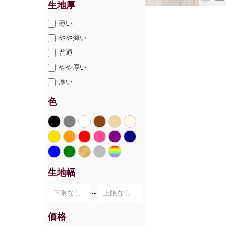
生地厚
薄い
やや薄い
普通
やや厚い
厚い
色
生地幅
～
価格