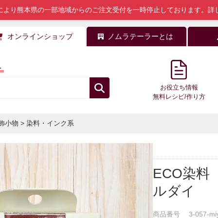
により熊本県の一部地域からのご注文受付を一時停止しております。
詳
オンラインショップ
ノムラテーラーとは
料
お役立ち情報
無料レシピ/作り方
飾小物
>
染料・インク系
ECO染
ルダイ
商品番号
3-057-mi