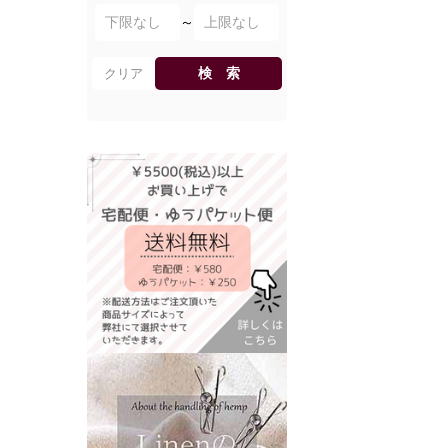
～
検 索
クリア