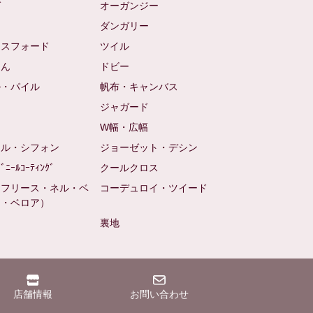
ゼ
オーガンジー
ム
ダンガリー
クスフォード
ツイル
めん
ドビー
ル・パイル
帆布・キャンバス
め
ジャガード
ト
W幅・広幅
ール・シフォン
ジョーゼット・デシン
ﾋﾞﾆｰﾙｺｰﾃｨﾝｸﾞ
クールクロス
（フリース・ネル・ベ
コーデュロイ・ツイード
ン・ベロア）
裏地
店舗情報
お問い合わせ