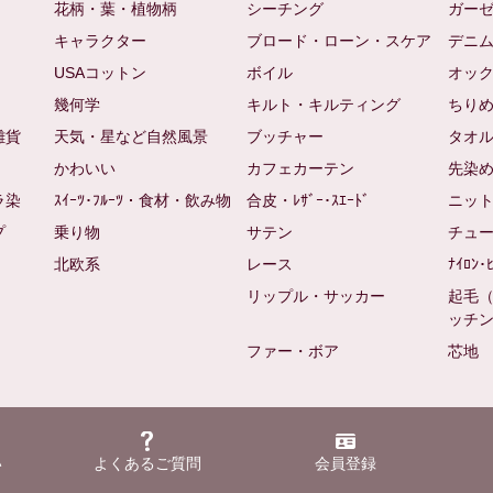
花柄・葉・植物柄
シーチング
ガー
キャラクター
ブロード・ローン・スケア
デニ
USAコットン
ボイル
オッ
幾何学
キルト・キルティング
ちり
雑貨
天気・星など自然風景
ブッチャー
タオ
かわいい
カフェカーテン
先染
ラ染
ｽｲｰﾂ･ﾌﾙｰﾂ・食材・飲み物
合皮・ﾚｻﾞｰ･ｽｴｰﾄﾞ
ニッ
プ
乗り物
サテン
チュ
北欧系
レース
ﾅｲﾛﾝ･
リップル・サッカー
起毛
ッチ
ファー・ボア
芯地
い
よくあるご質問
会員登録