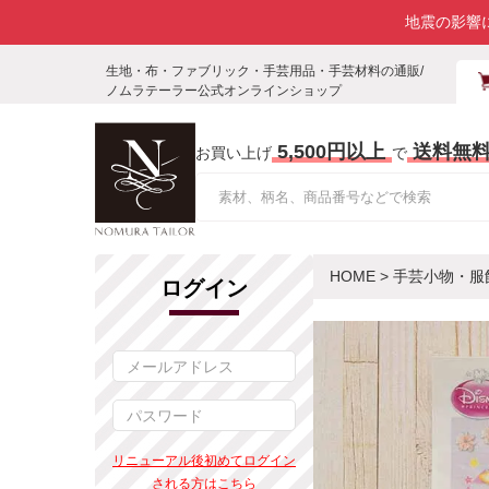
地震の影響
生地・布・ファブリック・手芸用品・手芸材料の通販/
ノムラテーラー公式オンラインショップ
5,500円以上
送料無
お買い上げ
で
HOME
>
手芸小物・服
ログイン
リニューアル後初めてログイン
される方はこちら