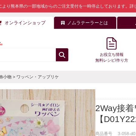
により熊本県の一部地域からのご注文受付を一時停止しております。
詳
オンラインショップ
ノムラテーラーとは
料
お役立ち情報
無料レシピ/作り方
飾小物
>
ワッペン・アップリケ
2Way接
【D01Y22
商品番号
3-058-d0