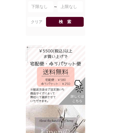
～
検 索
クリア