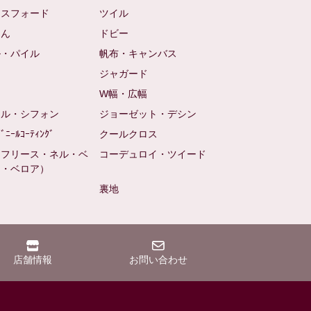
クスフォード
ツイル
めん
ドビー
ル・パイル
帆布・キャンバス
め
ジャガード
ト
W幅・広幅
ール・シフォン
ジョーゼット・デシン
ﾋﾞﾆｰﾙｺｰﾃｨﾝｸﾞ
クールクロス
（フリース・ネル・ベ
コーデュロイ・ツイード
ン・ベロア）
裏地
店舗情報
お問い合わせ