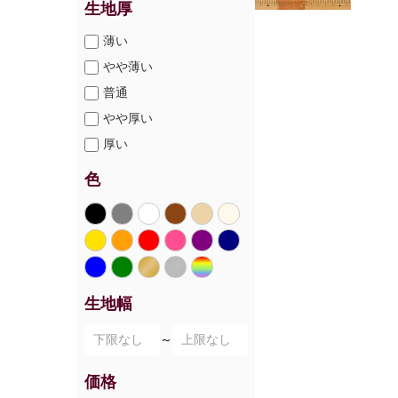
生地厚
薄い
やや薄い
普通
やや厚い
厚い
色
生地幅
～
価格