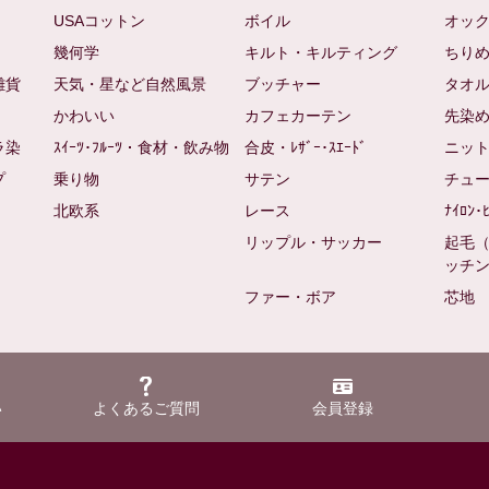
USAコットン
ボイル
オッ
幾何学
キルト・キルティング
ちり
雑貨
天気・星など自然風景
ブッチャー
タオ
かわいい
カフェカーテン
先染
ラ染
ｽｲｰﾂ･ﾌﾙｰﾂ・食材・飲み物
合皮・ﾚｻﾞｰ･ｽｴｰﾄﾞ
ニッ
プ
乗り物
サテン
チュ
北欧系
レース
ﾅｲﾛﾝ･
リップル・サッカー
起毛
ッチ
ファー・ボア
芯地
い
よくあるご質問
会員登録