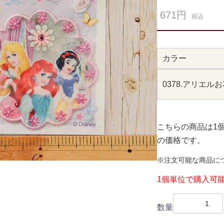
671円
税込
カラー
0378.アリエル
こちらの商品は1
の価格です。
※注文可能な商品に
1個単位で購入可
数量