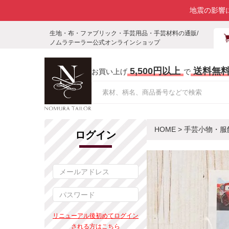
地震の影響
生地・布・ファブリック・手芸用品・手芸材料の通販/
ノムラテーラー公式オンラインショップ
5,500円以上
送料無
お買い上げ
で
HOME
>
手芸小物・服
ログイン
リニューアル後初めてログイン
される方はこちら