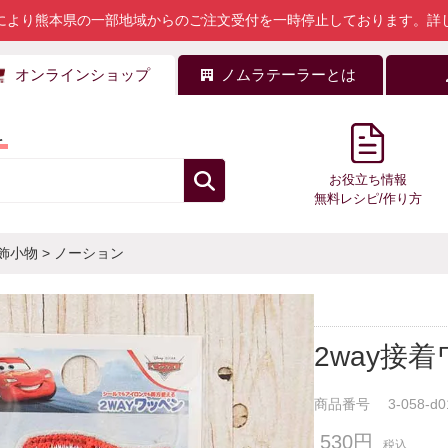
により熊本県の一部地域からのご注文受付を一時停止しております。
詳
オンラインショップ
ノムラテーラーとは
料
お役立ち情報
無料レシピ/作り方
飾小物
>
ノーション
2way接
商品番号
3-058-d0
530円
税込