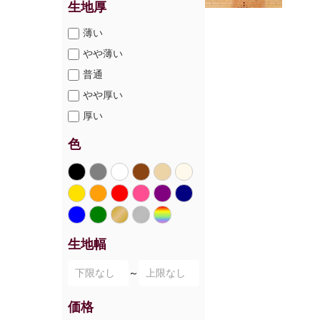
生地厚
薄い
やや薄い
普通
やや厚い
厚い
色
生地幅
～
価格