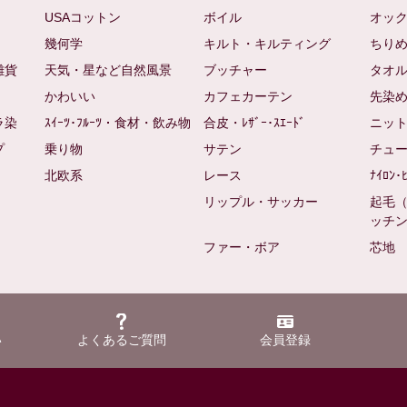
USAコットン
ボイル
オッ
幾何学
キルト・キルティング
ちり
雑貨
天気・星など自然風景
ブッチャー
タオ
かわいい
カフェカーテン
先染
ラ染
ｽｲｰﾂ･ﾌﾙｰﾂ・食材・飲み物
合皮・ﾚｻﾞｰ･ｽｴｰﾄﾞ
ニッ
プ
乗り物
サテン
チュ
北欧系
レース
ﾅｲﾛﾝ･
リップル・サッカー
起毛
ッチ
ファー・ボア
芯地
い
よくあるご質問
会員登録