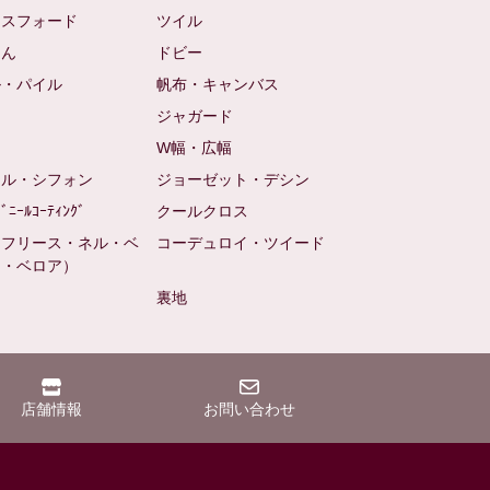
クスフォード
ツイル
めん
ドビー
ル・パイル
帆布・キャンバス
め
ジャガード
ト
W幅・広幅
ール・シフォン
ジョーゼット・デシン
ﾋﾞﾆｰﾙｺｰﾃｨﾝｸﾞ
クールクロス
（フリース・ネル・ベ
コーデュロイ・ツイード
ン・ベロア）
裏地
店舗情報
お問い合わせ