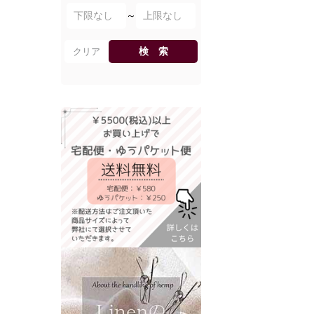
～
検 索
クリア