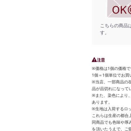
こちらの商品
す。
注意
※価格は1個の価格で
1個＝1個単位でお買
※当店、一部商品の
品が品切れになって
※また、染色により
あります。
※生地は入荷するロ
これらは生産の都合
同商品でも色味や厚
を頂いたうえで、ご