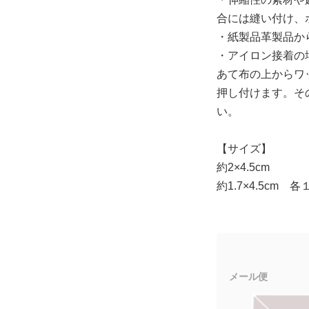
合には縫い付け、
・紙製品革製品か
・アイロン接着の場
あて布の上からワッ
押し付けます。そ
い。
【サイズ】
約2×4.5cm
約1.7×4.5cm 
メール便