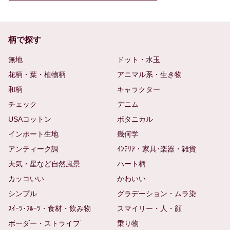
柄で探す
無地
ドット・水玉
花柄・葉・植物柄
アニマル系・生き物
和柄
キャラクター
チェック
デニム
USAコットン
ボタニカル
インポート生地
幾何学
アンティーク調
ｲﾝﾃﾘｱ・家具･楽器・雑貨
天気・星など自然風景
ハート柄
カッコいい
かわいい
シンプル
グラデーション・ムラ染
ｽｲｰﾂ･ﾌﾙｰﾂ・食材・飲み物
スマイリー・人・顔
ボーダー・ストライプ
乗り物