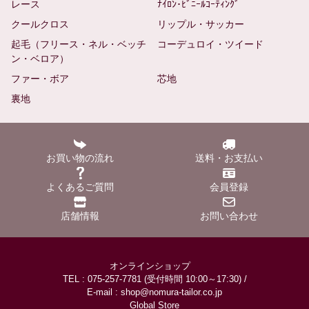
レース
ﾅｲﾛﾝ･ﾋﾞﾆｰﾙｺｰﾃｨﾝｸﾞ
クールクロス
リップル・サッカー
起毛（フリース・ネル・ベッチ
コーデュロイ・ツイード
ン・ベロア）
ファー・ボア
芯地
裏地
お買い物の流れ
送料・お支払い
よくあるご質問
会員登録
店舗情報
お問い合わせ
オンラインショップ
TEL : 075-257-7781 (受付時間 10:00～17:30) /
E-mail : shop@nomura-tailor.co.jp
Global Store