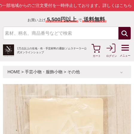
域からのご注文受付を一時停止しております。
詳しくはこちら
5,500円以上
送料無料
お買い上げ
で
1万点以上の生地・布・手芸材料の通販/
ノムラテーラー公
式オンラインショップ
メニュー
カート
ログイン
HOME
>
手芸小物・服飾小物
>
その他