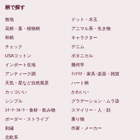
柄で探す
無地
ドット・水玉
花柄・葉・植物柄
アニマル系・生き物
和柄
キャラクター
チェック
デニム
USAコットン
ボタニカル
インポート生地
幾何学
アンティーク調
ｲﾝﾃﾘｱ・家具･楽器・雑貨
天気・星など自然風景
ハート柄
カッコいい
かわいい
シンプル
グラデーション・ムラ染
ｽｲｰﾂ･ﾌﾙｰﾂ・食材・飲み物
スマイリー・人・顔
ボーダー・ストライプ
乗り物
刺繍
作家・メーカー
北欧系