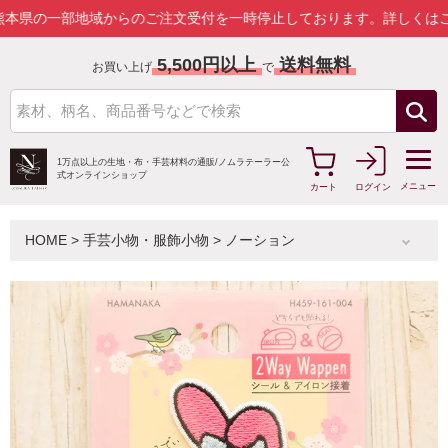
地域からのご注文受付を一時停止しております。
詳しくはこちら
5,500円以上
送料無料
お買い上げ
で
1万点以上の生地・布・手芸材料の通販/
ノムラテーラー公
式オンラインショップ
メニュー
カート
ログイン
HOME
>
手芸小物・服飾小物
>
ノーション