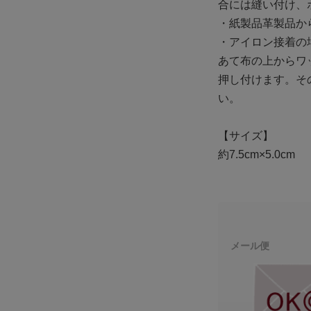
合には縫い付け、
・紙製品革製品か
・アイロン接着の場
あて布の上からワッ
押し付けます。そ
い。
【サイズ】
約7.5cm×5.0cm
メール便