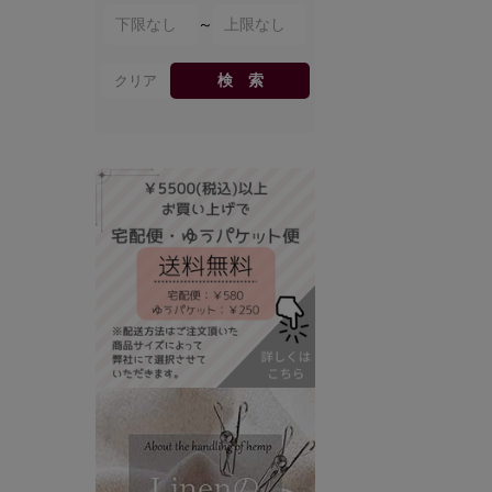
～
検 索
クリア