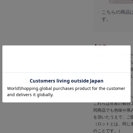
こちらの商品
す。
注意
※価格は1個の価格で
1個＝1個単位でお買
※当店、一部商品の
品が品切れになって
※また、染色により
あります。
※生地は入荷するロ
これらは生産の都合
同商品でも色味や厚
を頂いたうえで、ご
（ロットとは、同じ
のことです。）