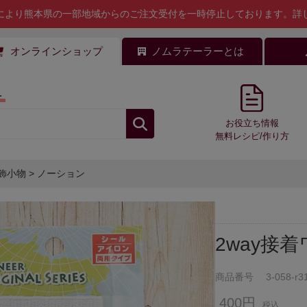
により熊本県の一部地域からのご注文受付を一時停止しております。
詳
オンラインショップ
ノムラテーラーとは
料
お役立ち情報
無料レシピ/作り方
飾小物
>
ノーション
2way接
商品番号
3-058-r3
400円
税込