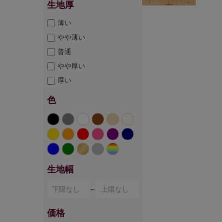
生地厚
薄い
やや薄い
普通
やや厚い
厚い
色
生地幅
～
価格