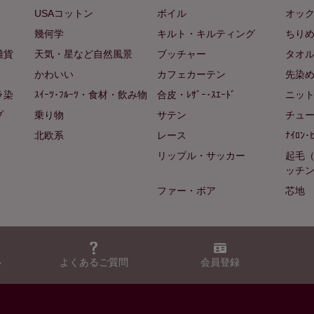
USAコットン
ボイル
オッ
幾何学
キルト・キルティング
ちり
雑貨
天気・星など自然風景
ブッチャー
タオ
かわいい
カフェカーテン
先染
ラ染
ｽｲｰﾂ･ﾌﾙｰﾂ・食材・飲み物
合皮・ﾚｻﾞｰ･ｽｴｰﾄﾞ
ニッ
プ
乗り物
サテン
チュ
北欧系
レース
ﾅｲﾛﾝ･
リップル・サッカー
起毛
ッチ
ファー・ボア
芯地
い
よくあるご質問
会員登録