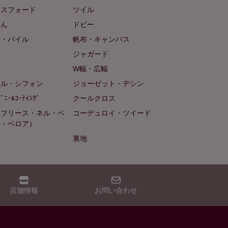
クスフォード
ツイル
めん
ドビー
ル・パイル
帆布・キャンバス
め
ジャガード
ト
W幅・広幅
ール・シフォン
ジョーゼット・デシン
ﾋﾞﾆｰﾙｺｰﾃｨﾝｸﾞ
クールクロス
（フリース・ネル・ベ
コーデュロイ・ツイード
ン・ベロア）
裏地
店舗情報
お問い合わせ