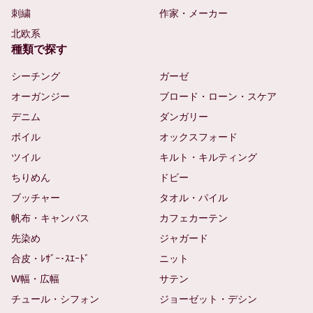
刺繍
作家・メーカー
北欧系
種類で探す
シーチング
ガーゼ
オーガンジー
ブロード・ローン・スケア
デニム
ダンガリー
ボイル
オックスフォード
ツイル
キルト・キルティング
ちりめん
ドビー
ブッチャー
タオル・パイル
帆布・キャンバス
カフェカーテン
先染め
ジャガード
合皮・ﾚｻﾞｰ･ｽｴｰﾄﾞ
ニット
W幅・広幅
サテン
チュール・シフォン
ジョーゼット・デシン