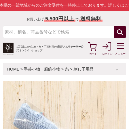
部地域からのご注文受付を一時停止しております。
詳しくはこちら
5,500円以上
送料無料
お買い上げ
で
1万点以上の生地・布・手芸材料の通販/
ノムラテーラー公
式オンラインショップ
メニュー
カート
ログイン
HOME
>
手芸小物・服飾小物
>
糸
>
刺し子用品