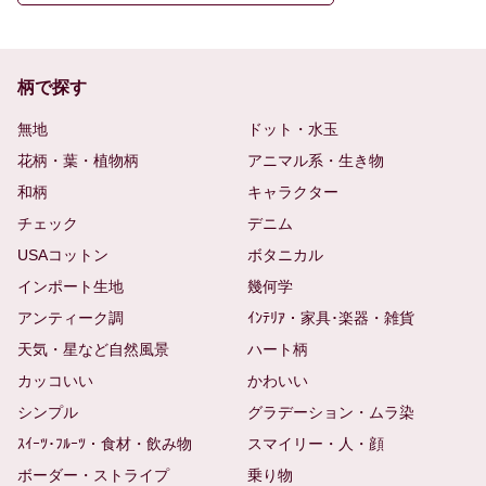
柄で探す
無地
ドット・水玉
花柄・葉・植物柄
アニマル系・生き物
和柄
キャラクター
チェック
デニム
USAコットン
ボタニカル
インポート生地
幾何学
アンティーク調
ｲﾝﾃﾘｱ・家具･楽器・雑貨
天気・星など自然風景
ハート柄
カッコいい
かわいい
シンプル
グラデーション・ムラ染
ｽｲｰﾂ･ﾌﾙｰﾂ・食材・飲み物
スマイリー・人・顔
ボーダー・ストライプ
乗り物