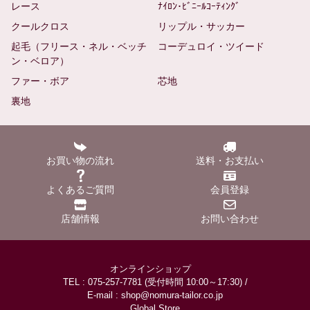
レース
ﾅｲﾛﾝ･ﾋﾞﾆｰﾙｺｰﾃｨﾝｸﾞ
クールクロス
リップル・サッカー
起毛（フリース・ネル・ベッチ
コーデュロイ・ツイード
ン・ベロア）
ファー・ボア
芯地
裏地
お買い物の流れ
送料・お支払い
よくあるご質問
会員登録
店舗情報
お問い合わせ
オンラインショップ
TEL : 075-257-7781 (受付時間 10:00～17:30) /
E-mail : shop@nomura-tailor.co.jp
Global Store