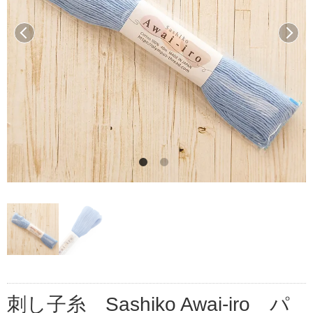
前へ
次へ
刺し子糸 Sashiko Awai-iro パ