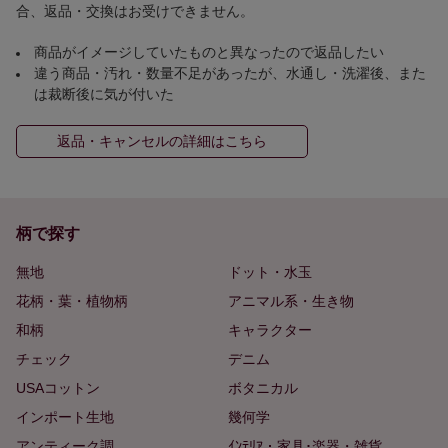
合、返品・交換はお受けできません。
商品がイメージしていたものと異なったので返品したい
違う商品・汚れ・数量不足があったが、水通し・洗濯後、また
は裁断後に気が付いた
返品・キャンセルの詳細はこちら
柄で探す
無地
ドット・水玉
花柄・葉・植物柄
アニマル系・生き物
和柄
キャラクター
チェック
デニム
USAコットン
ボタニカル
インポート生地
幾何学
アンティーク調
ｲﾝﾃﾘｱ・家具･楽器・雑貨