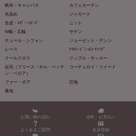
帆布・キャンバス
カフェカーテン
先染め
ジャガード
合皮・ﾚｻﾞｰ･ｽｴｰﾄﾞ
ニット
W幅・広幅
サテン
チュール・シフォン
ジョーゼット・デシン
レース
ﾅｲﾛﾝ･ﾋﾞﾆｰﾙｺｰﾃｨﾝｸﾞ
クールクロス
リップル・サッカー
起毛（フリース・ネル・ベッチ
コーデュロイ・ツイード
ン・ベロア）
ファー・ボア
芯地
裏地
お買い物の流れ
送料・お支払い
よくあるご質問
会員登録