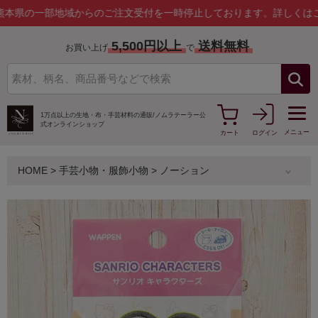
一部地域からのご注文受付を一時停止しております。
詳しくはこちら
5,500円以上
送料無料
お買い上げ
で
1万点以上の生地・布・手芸材料の通販/
ノムラテーラー公
式オンラインショップ
メニュー
カート
ログイン
HOME
>
手芸小物・服飾小物
>
ノーション