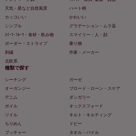
天気・星など自然風景
ハート柄
カッコいい
かわいい
シンプル
グラデーション・ムラ染
ｽｲｰﾂ･ﾌﾙｰﾂ・食材・飲み物
スマイリー・人・顔
ボーダー・ストライプ
乗り物
刺繍
作家・メーカー
北欧系
種類で探す
シーチング
ガーゼ
オーガンジー
ブロード・ローン・スケア
デニム
ダンガリー
ボイル
オックスフォード
ツイル
キルト・キルティング
ちりめん
ドビー
ブッチャー
タオル・パイル