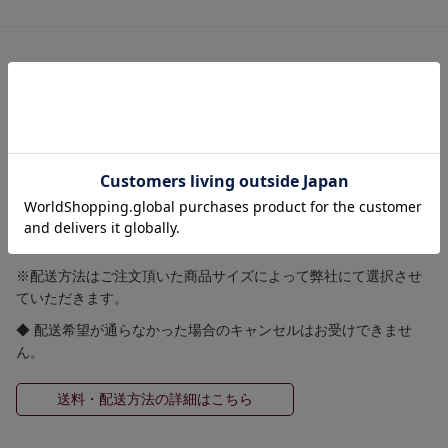
【 送料・配送方法について 】
≪ 送料 ≫
全国一律送料 580円
ゆうパケット 250円(規定のサイズ等の条件有)
5,500円（税込）以上お買い上げで国内送料無料！！
≪ 配送方法 ≫
※配送方法はご注文頂いた商品サイズによって弊社にて選択させ
ていただきます。
◆ 配送希望が通らなかった場合のキャンセルはお受けできませ
ん。
送料・配送方法の詳細はこちら