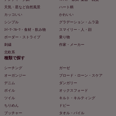
天気・星など自然風景
ハート柄
カッコいい
かわいい
シンプル
グラデーション・ムラ染
ｽｲｰﾂ･ﾌﾙｰﾂ・食材・飲み物
スマイリー・人・顔
ボーダー・ストライプ
乗り物
刺繍
作家・メーカー
北欧系
種類で探す
シーチング
ガーゼ
オーガンジー
ブロード・ローン・スケア
デニム
ダンガリー
ボイル
オックスフォード
ツイル
キルト・キルティング
ちりめん
ドビー
ブッチャー
タオル・パイル