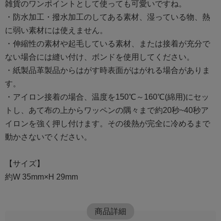
雑貨のワンポイントとして使っても可愛いですね。
・防水加工・撥水加工のしてある素材、湿っている物、熱
に弱い素材には使えません。
・伸縮性の素材や起毛している素材、または接着が充分で
ない場合には縫い付け、ボンドを使用してください。
・紙製品革製品からはがす時表面がはがれる場合がありま
す。
・アイロン接着の場合、温度を150℃～160℃(綿用)にセッ
トし、あて布の上からワッペンの隅々まで約20秒~40秒ア
イロンを強く押し付けます。その後熱が完全に冷めるまで
動かさないでください。
【サイズ】
約W 35mm×H 29mm
商品詳細