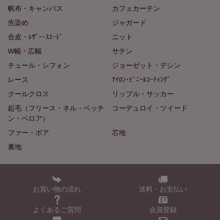
帆布・キャンバス
カフェカーテン
先染め
ジャガード
合皮・ﾚｻﾞｰ･ｽｴｰﾄﾞ
ニット
W幅・広幅
サテン
チュール・シフォン
ジョーゼット・デシン
レース
ﾅｲﾛﾝ･ﾋﾞﾆｰﾙｺｰﾃｨﾝｸﾞ
クールクロス
リップル・サッカー
起毛（フリース・ネル・ベッチ
コーデュロイ・ツイード
ン・ベロア）
ファー・ボア
芯地
裏地
お買い物の流れ
送料・お支払い
よくあるご質問
会員登録