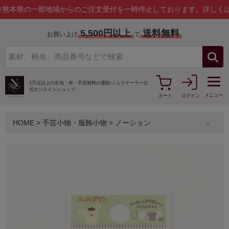
の一部地域からのご注文受付を一時停止しております。
詳しくはこちら
5,500円以上
送料無料
お買い上げ
で
1万点以上の生地・布・手芸材料の通販/
ノムラテーラー公
式オンラインショップ
メニュー
カート
ログイン
HOME
>
手芸小物・服飾小物
>
ノーション