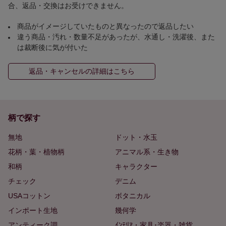
合、返品・交換はお受けできません。
商品がイメージしていたものと異なったので返品したい
違う商品・汚れ・数量不足があったが、水通し・洗濯後、また
は裁断後に気が付いた
返品・キャンセルの詳細はこちら
柄で探す
無地
ドット・水玉
花柄・葉・植物柄
アニマル系・生き物
和柄
キャラクター
チェック
デニム
USAコットン
ボタニカル
インポート生地
幾何学
アンティーク調
ｲﾝﾃﾘｱ・家具･楽器・雑貨