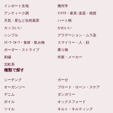
インポート生地
幾何学
アンティーク調
ｲﾝﾃﾘｱ・家具･楽器・雑貨
天気・星など自然風景
ハート柄
カッコいい
かわいい
シンプル
グラデーション・ムラ染
ｽｲｰﾂ･ﾌﾙｰﾂ・食材・飲み物
スマイリー・人・顔
ボーダー・ストライプ
乗り物
刺繍
作家・メーカー
北欧系
種類で探す
シーチング
ガーゼ
オーガンジー
ブロード・ローン・スケア
デニム
ダンガリー
ボイル
オックスフォード
ツイル
キルト・キルティング