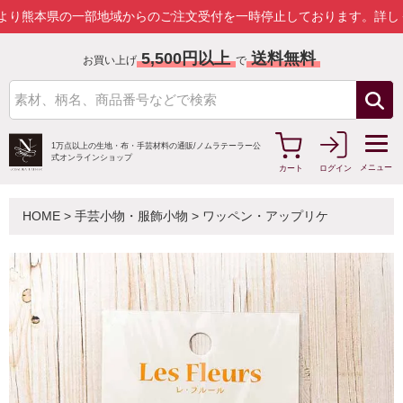
の一部地域からのご注文受付を一時停止しております。
詳しくはこちら
5,500円以上
送料無料
お買い上げ
で
1万点以上の生地・布・手芸材料の通販/
ノムラテーラー公
式オンラインショップ
メニュー
カート
ログイン
HOME
>
手芸小物・服飾小物
>
ワッペン・アップリケ