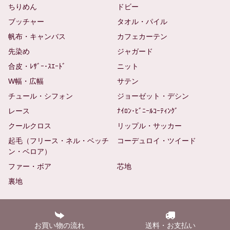
ちりめん
ドビー
ブッチャー
タオル・パイル
帆布・キャンバス
カフェカーテン
先染め
ジャガード
合皮・ﾚｻﾞｰ･ｽｴｰﾄﾞ
ニット
W幅・広幅
サテン
チュール・シフォン
ジョーゼット・デシン
レース
ﾅｲﾛﾝ･ﾋﾞﾆｰﾙｺｰﾃｨﾝｸﾞ
クールクロス
リップル・サッカー
起毛（フリース・ネル・ベッチ
コーデュロイ・ツイード
ン・ベロア）
ファー・ボア
芯地
裏地
お買い物の流れ
送料・お支払い