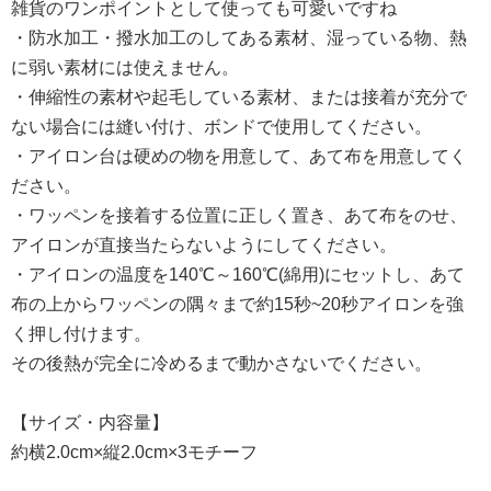
雑貨のワンポイントとして使っても可愛いですね
・防水加工・撥水加工のしてある素材、湿っている物、熱
に弱い素材には使えません。
・伸縮性の素材や起毛している素材、または接着が充分で
ない場合には縫い付け、ボンドで使用してください。
・アイロン台は硬めの物を用意して、あて布を用意してく
ださい。
・ワッペンを接着する位置に正しく置き、あて布をのせ、
アイロンが直接当たらないようにしてください。
・アイロンの温度を140℃～160℃(綿用)にセットし、あて
布の上からワッペンの隅々まで約15秒~20秒アイロンを強
く押し付けます。
その後熱が完全に冷めるまで動かさないでください。
【サイズ・内容量】
約横2.0cm×縦2.0cm×3モチーフ