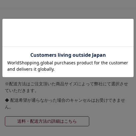
【 送料・配送方法について 】
≪ 送料 ≫
全国一律送料 580円
ゆうパケット 250円(規定のサイズ等の条件有)
5,500円（税込）以上お買い上げで国内送料無料！！
≪ 配送方法 ≫
※配送方法はご注文頂いた商品サイズによって弊社にて選択させ
ていただきます。
◆ 配送希望が通らなかった場合のキャンセルはお受けできませ
ん。
送料・配送方法の詳細はこちら