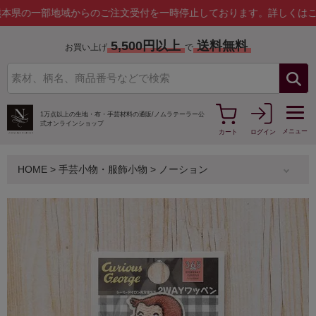
部地域からのご注文受付を一時停止しております。
詳しくはこちら
5,500円以上
送料無料
お買い上げ
で
1万点以上の生地・布・手芸材料の通販/
ノムラテーラー公
式オンラインショップ
メニュー
カート
ログイン
HOME
>
手芸小物・服飾小物
>
ノーション