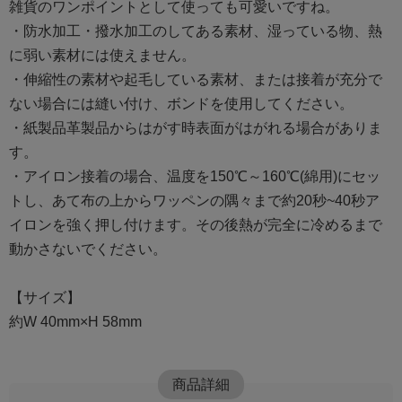
雑貨のワンポイントとして使っても可愛いですね。
・防水加工・撥水加工のしてある素材、湿っている物、熱
に弱い素材には使えません。
・伸縮性の素材や起毛している素材、または接着が充分で
ない場合には縫い付け、ボンドを使用してください。
・紙製品革製品からはがす時表面がはがれる場合がありま
す。
・アイロン接着の場合、温度を150℃～160℃(綿用)にセッ
トし、あて布の上からワッペンの隅々まで約20秒~40秒ア
イロンを強く押し付けます。その後熱が完全に冷めるまで
動かさないでください。
【サイズ】
約W 40mm×H 58mm
商品詳細