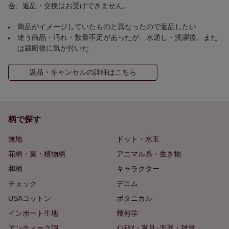
合、返品・交換はお受けできません。
商品がイメージしていたものと異なったので返品したい
違う商品・汚れ・数量不足があったが、水通し・洗濯後、また
は裁断後に気が付いた
返品・キャンセルの詳細はこちら
柄で探す
無地
ドット・水玉
花柄・葉・植物柄
アニマル系・生き物
和柄
キャラクター
チェック
デニム
USAコットン
ボタニカル
インポート生地
幾何学
アンティーク調
ｲﾝﾃﾘｱ・家具･楽器・雑貨