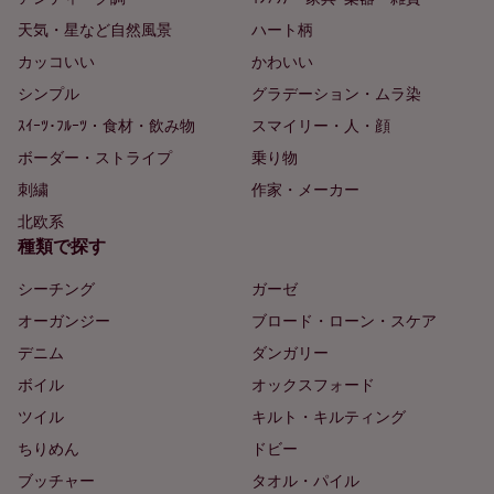
天気・星など自然風景
ハート柄
カッコいい
かわいい
シンプル
グラデーション・ムラ染
ｽｲｰﾂ･ﾌﾙｰﾂ・食材・飲み物
スマイリー・人・顔
ボーダー・ストライプ
乗り物
刺繍
作家・メーカー
北欧系
種類で探す
シーチング
ガーゼ
オーガンジー
ブロード・ローン・スケア
デニム
ダンガリー
ボイル
オックスフォード
ツイル
キルト・キルティング
ちりめん
ドビー
ブッチャー
タオル・パイル