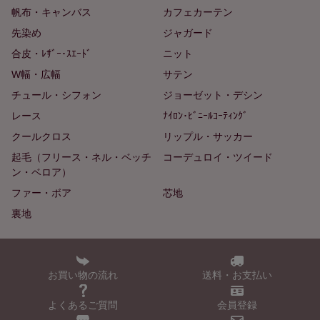
帆布・キャンバス
カフェカーテン
先染め
ジャガード
合皮・ﾚｻﾞｰ･ｽｴｰﾄﾞ
ニット
W幅・広幅
サテン
チュール・シフォン
ジョーゼット・デシン
レース
ﾅｲﾛﾝ･ﾋﾞﾆｰﾙｺｰﾃｨﾝｸﾞ
クールクロス
リップル・サッカー
起毛（フリース・ネル・ベッチ
コーデュロイ・ツイード
ン・ベロア）
ファー・ボア
芯地
裏地
お買い物の流れ
送料・お支払い
よくあるご質問
会員登録