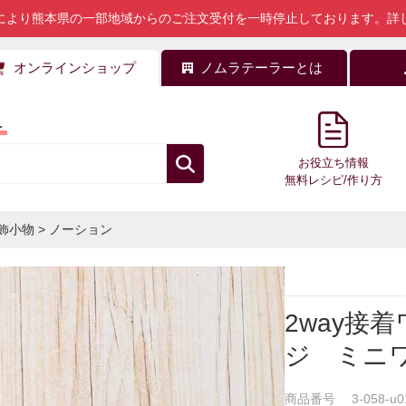
により熊本県の一部地域からのご注文受付を一時停止しております。
詳
オンラインショップ
ノムラテーラーとは
料
お役立ち情報
無料レシピ/作り方
飾小物
>
ノーション
2way接
ジ ミニ
商品番号
3-058-u0