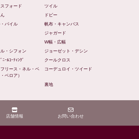
クスフォード
ツイル
めん
ドビー
ル・パイル
帆布・キャンバス
め
ジャガード
ト
W幅・広幅
ール・シフォン
ジョーゼット・デシン
ﾋﾞﾆｰﾙｺｰﾃｨﾝｸﾞ
クールクロス
（フリース・ネル・ベ
コーデュロイ・ツイード
ン・ベロア）
裏地
店舗情報
お問い合わせ