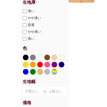
生地厚
薄い
やや薄い
普通
やや厚い
厚い
色
生地幅
～
価格