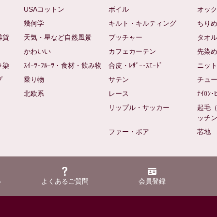
USAコットン
ボイル
オッ
幾何学
キルト・キルティング
ちり
雑貨
天気・星など自然風景
ブッチャー
タオ
かわいい
カフェカーテン
先染
ラ染
ｽｲｰﾂ･ﾌﾙｰﾂ・食材・飲み物
合皮・ﾚｻﾞｰ･ｽｴｰﾄﾞ
ニッ
プ
乗り物
サテン
チュ
北欧系
レース
ﾅｲﾛﾝ･
リップル・サッカー
起毛
ッチ
ファー・ボア
芯地
い
よくあるご質問
会員登録