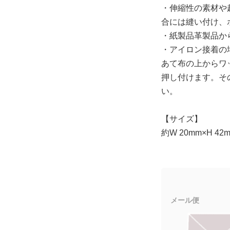
・伸縮性の素材や
合には縫い付け、
・紙製品革製品か
・アイロン接着の場
あて布の上からワッ
押し付けます。そ
い。
【サイズ】
約W 20mm×H 42
メール便