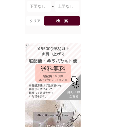
～
検 索
クリア