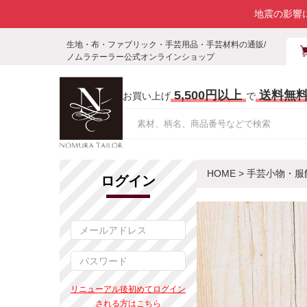
地震の影響
生地・布・ファブリック・手芸用品・手芸材料の通販/
ノムラテーラー公式オンラインショップ
5,500円以上
送料無
お買い上げ
で
HOME
>
手芸小物・服
ログイン
リニューアル後初めてログイン
される方はこちら