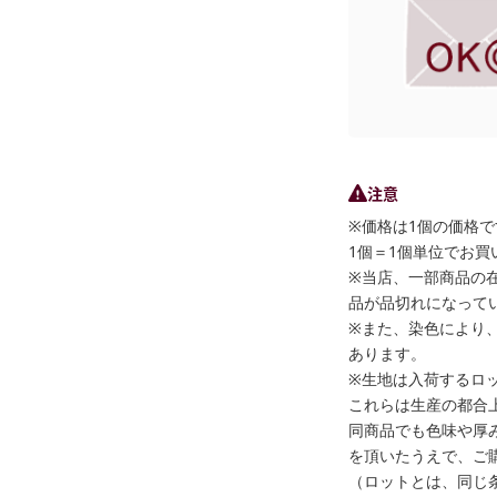
注意
※価格は1個の価格で
1個＝1個単位でお買
※当店、一部商品の
品が品切れになって
※また、染色により
あります。
※生地は入荷するロ
これらは生産の都合
同商品でも色味や厚
を頂いたうえで、ご
（ロットとは、同じ