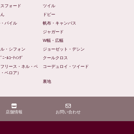
クスフォード
ツイル
めん
ドビー
ル・パイル
帆布・キャンバス
め
ジャガード
ト
W幅・広幅
ール・シフォン
ジョーゼット・デシン
ﾋﾞﾆｰﾙｺｰﾃｨﾝｸﾞ
クールクロス
（フリース・ネル・ベ
コーデュロイ・ツイード
ン・ベロア）
裏地
店舗情報
お問い合わせ