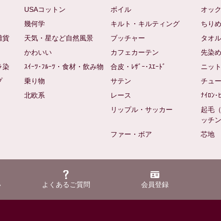
USAコットン
ボイル
オッ
幾何学
キルト・キルティング
ちり
雑貨
天気・星など自然風景
ブッチャー
タオ
かわいい
カフェカーテン
先染
ラ染
ｽｲｰﾂ･ﾌﾙｰﾂ・食材・飲み物
合皮・ﾚｻﾞｰ･ｽｴｰﾄﾞ
ニッ
プ
乗り物
サテン
チュ
北欧系
レース
ﾅｲﾛﾝ･
リップル・サッカー
起毛
ッチ
ファー・ボア
芯地
い
よくあるご質問
会員登録