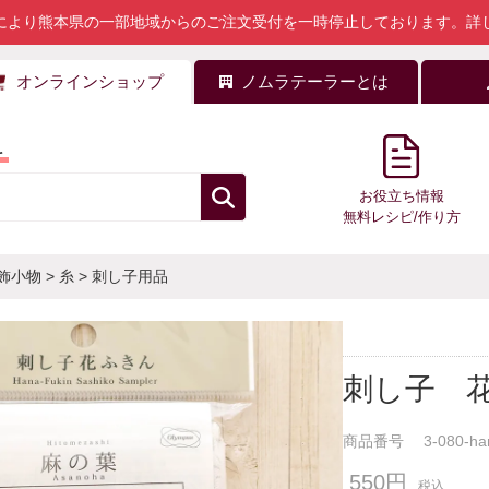
により熊本県の一部地域からのご注文受付を一時停止しております。
詳
オンラインショップ
ノムラテーラーとは
料
お役立ち情報
無料レシピ/作り方
飾小物
>
糸
>
刺し子用品
刺し子 
商品番号
3-080-ha
550円
税込