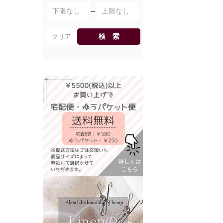
～
検 索
クリア