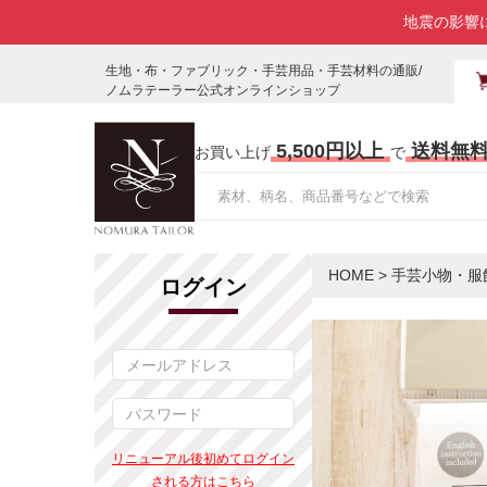
地震の影響
生地・布・ファブリック・手芸用品・手芸材料の通販/
ノムラテーラー公式オンラインショップ
5,500円以上
送料無
お買い上げ
で
HOME
>
手芸小物・服
ログイン
リニューアル後初めてログイン
される方はこちら