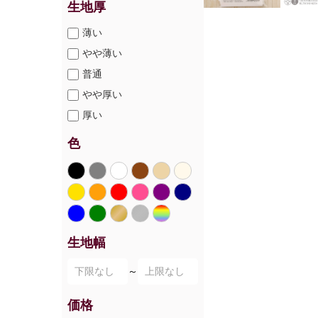
生地厚
薄い
やや薄い
普通
やや厚い
厚い
色
生地幅
～
価格