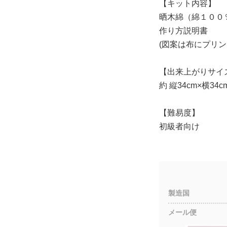
【キット内容】
晒木綿（綿１００
作り方説明書
(図案は布にプリン
【出来上がりサイ
約 縦34cm×横34c
【難易度】
初級者向け
製造国
メール便