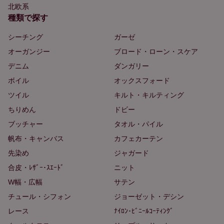
北欧系
種類で探す
シーチング
ガーゼ
オーガンジー
ブロード・ローン・スケア
デニム
ダンガリー
ボイル
オックスフォード
ツイル
キルト・キルティング
ちりめん
ドビー
ブッチャー
タオル・パイル
帆布・キャンバス
カフェカーテン
先染め
ジャガード
合皮・ﾚｻﾞｰ･ｽｴｰﾄﾞ
ニット
W幅・広幅
サテン
チュール・シフォン
ジョーゼット・デシン
レース
ﾅｲﾛﾝ･ﾋﾞﾆｰﾙｺｰﾃｨﾝｸﾞ