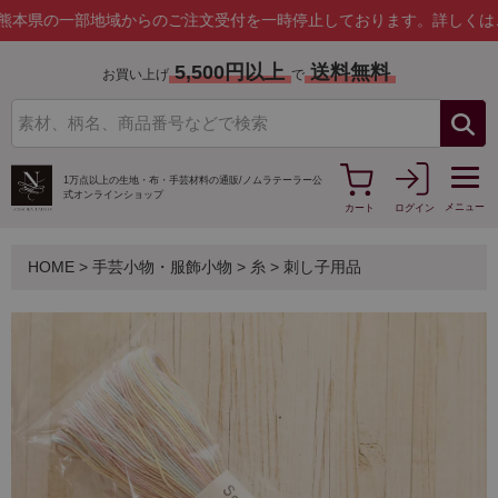
一部地域からのご注文受付を一時停止しております。
詳しくはこちら
5,500円以上
送料無料
お買い上げ
で
1万点以上の生地・布・手芸材料の通販/
ノムラテーラー公
式オンラインショップ
メニュー
カート
ログイン
HOME
>
手芸小物・服飾小物
>
糸
>
刺し子用品