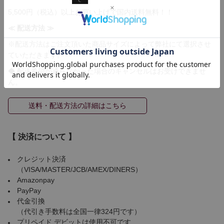
5,500円（税込）以上お買い上げで国内送料無料！！
≪ 配送方法 ≫
※配送方法はご注文頂いた商品サイズによって弊社にて選択させ
ていただきます。
◆ 配送希望が通らなかった場合のキャンセルはお受けできませ
ん。
送料・配送方法の詳細はこちら
【 決済について 】
クレジット決済
（VISA/MASTER/JCB/AMEX/DINERS）
Amazonpay
PayPay
代金引換
（代引き手数料は全国一律324円です）
プリペイド デビットは使用不可です