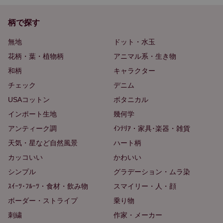
柄で探す
無地
ドット・水玉
花柄・葉・植物柄
アニマル系・生き物
和柄
キャラクター
チェック
デニム
USAコットン
ボタニカル
インポート生地
幾何学
アンティーク調
ｲﾝﾃﾘｱ・家具･楽器・雑貨
天気・星など自然風景
ハート柄
カッコいい
かわいい
シンプル
グラデーション・ムラ染
ｽｲｰﾂ･ﾌﾙｰﾂ・食材・飲み物
スマイリー・人・顔
ボーダー・ストライプ
乗り物
刺繍
作家・メーカー