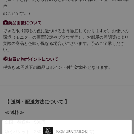
位
のことです。）
商品画像について
できる限り実物の色に近づけるよう徹底しておりますが、お使いの
環境（モニターの画面設定やブラウザ等）、お部屋の照明等により
実際の商品と色味が異なる場合がございます。予めご了承くださ
い。
お買い物ポイントについて
税抜き50円以下の商品はポイント付与対象外となります。
【 送料・配送方法について 】
≪ 送料 ≫
全国一律送料 580円
ゆうパケット 250円(規定のサイズ等の条件有)