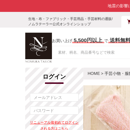
地震の影響
生地・布・ファブリック・手芸用品・手芸材料の通販/
ノムラテーラー公式オンラインショップ
5,500円以上
送料無
お買い上げ
で
HOME
>
手芸小物・服
ログイン
リニューアル後初めてログイン
される方はこちら