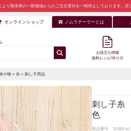
により熊本県の一部地域からのご注文受付を一時停止しております。
詳
オンラインショップ
ノムラテーラーとは
料
お役立ち情報
無料レシピ/作り方
飾小物
>
糸
>
刺し子用品
刺し子糸 S
色
商品番号
3-080-sl-