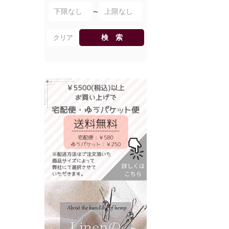
～
検 索
クリア