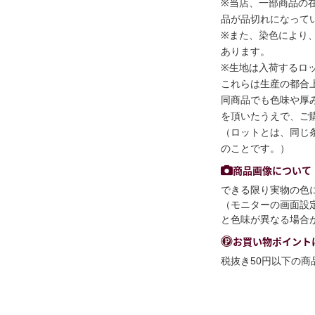
※当店、一部商品の
品が品切れになって
※また、染色により
あります。
※生地は入荷するロ
これらは生産の都合
同商品でも色味や厚
を頂いたうえで、ご
（ロットとは、同じ
のことです。）
商品画像について
できる限り実物の色
（モニターの画面設
と色味が異なる場合
お買い物ポイント
税抜き50円以下の