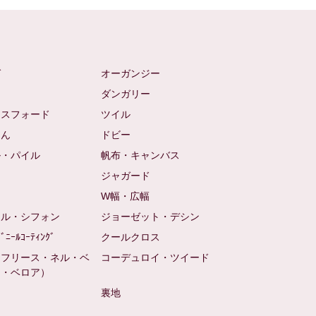
ゼ
オーガンジー
ム
ダンガリー
クスフォード
ツイル
めん
ドビー
ル・パイル
帆布・キャンバス
め
ジャガード
ト
W幅・広幅
ール・シフォン
ジョーゼット・デシン
ﾋﾞﾆｰﾙｺｰﾃｨﾝｸﾞ
クールクロス
（フリース・ネル・ベ
コーデュロイ・ツイード
ン・ベロア）
裏地