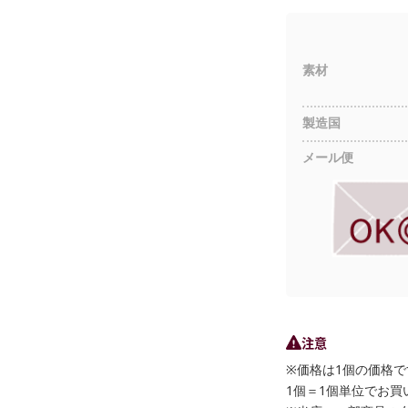
素材
製造国
メール便
注意
※価格は1個の価格で
1個＝1個単位でお買