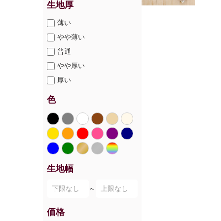
生地厚
薄い
やや薄い
普通
やや厚い
厚い
色
生地幅
～
価格