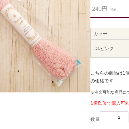
240円
税込
カラー
13.ピンク
こちらの商品は1
の価格です。
※注文可能な商品に
1個単位で購入可
数量