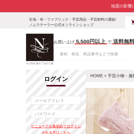
地震の影響
生地・布・ファブリック・手芸用品・手芸材料の通販/
ノムラテーラー公式オンラインショップ
5,500円以上
送料無
お買い上げ
で
HOME
>
手芸小物・服
ログイン
リニューアル後初めてログイン
される方はこちら