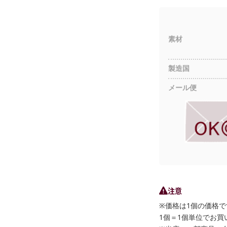
素材
製造国
メール便
注意
※価格は1個の価格で
1個＝1個単位でお買