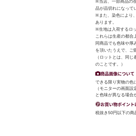
※当店、一部商品の
品が品切れになって
※また、染色により
あります。
※生地は入荷するロ
これらは生産の都合
同商品でも色味や厚
を頂いたうえで、ご
（ロットとは、同じ
のことです。）
商品画像について
できる限り実物の色
（モニターの画面設
と色味が異なる場合
お買い物ポイント
税抜き50円以下の