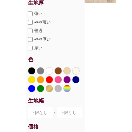
生地厚
薄い
やや薄い
普通
やや厚い
厚い
色
生地幅
～
価格