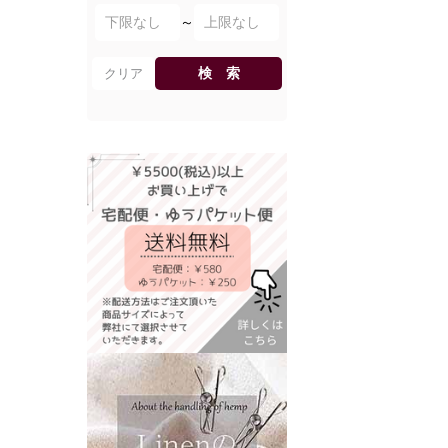
～
検 索
クリア