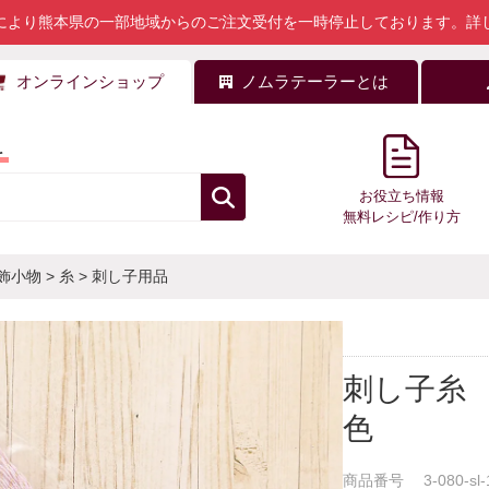
により熊本県の一部地域からのご注文受付を一時停止しております。
詳
オンラインショップ
ノムラテーラーとは
料
お役立ち情報
無料レシピ/作り方
飾小物
>
糸
>
刺し子用品
刺し子糸 S
色
商品番号
3-080-sl-