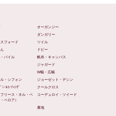
ゼ
オーガンジー
ム
ダンガリー
クスフォード
ツイル
めん
ドビー
ル・パイル
帆布・キャンバス
め
ジャガード
ト
W幅・広幅
ール・シフォン
ジョーゼット・デシン
ﾋﾞﾆｰﾙｺｰﾃｨﾝｸﾞ
クールクロス
（フリース・ネル・ベ
コーデュロイ・ツイード
ン・ベロア）
裏地