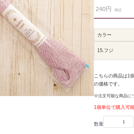
240円
税込
カラー
15.フジ
こちらの商品は1
の価格です。
※注文可能な商品に
1個単位で購入可
数量