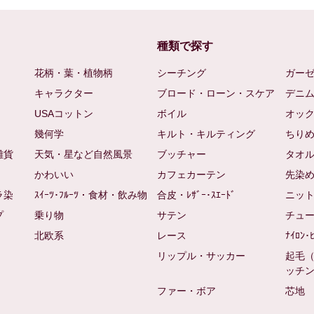
種類で探す
花柄・葉・植物柄
シーチング
ガー
キャラクター
ブロード・ローン・スケア
デニ
USAコットン
ボイル
オッ
幾何学
キルト・キルティング
ちり
雑貨
天気・星など自然風景
ブッチャー
タオ
かわいい
カフェカーテン
先染
ラ染
ｽｲｰﾂ･ﾌﾙｰﾂ・食材・飲み物
合皮・ﾚｻﾞｰ･ｽｴｰﾄﾞ
ニッ
プ
乗り物
サテン
チュ
北欧系
レース
ﾅｲﾛﾝ･
リップル・サッカー
起毛
ッチ
ファー・ボア
芯地