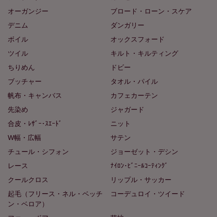
オーガンジー
ブロード・ローン・スケア
デニム
ダンガリー
ボイル
オックスフォード
ツイル
キルト・キルティング
ちりめん
ドビー
ブッチャー
タオル・パイル
帆布・キャンバス
カフェカーテン
先染め
ジャガード
合皮・ﾚｻﾞｰ･ｽｴｰﾄﾞ
ニット
W幅・広幅
サテン
チュール・シフォン
ジョーゼット・デシン
レース
ﾅｲﾛﾝ･ﾋﾞﾆｰﾙｺｰﾃｨﾝｸﾞ
クールクロス
リップル・サッカー
起毛（フリース・ネル・ベッチ
コーデュロイ・ツイード
ン・ベロア）