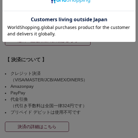
※配送方法はご注文頂いた商品サイズによって弊社にて選択させ
ていただきます。
◆ 配送希望が通らなかった場合のキャンセルはお受けできませ
ん。
送料・配送方法の詳細はこちら
【 決済について 】
クレジット決済
（VISA/MASTER/JCB/AMEX/DINERS）
Amazonpay
PayPay
代金引換
（代引き手数料は全国一律324円です）
プリペイド デビットは使用不可です
決済の詳細はこちら