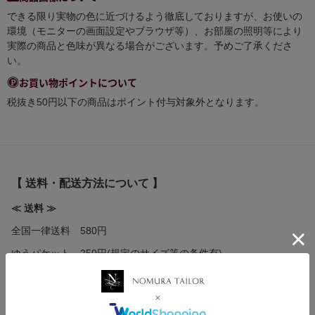
できる限り実物の色に近づけるよう徹底しておりますが、お使いの
環境（モニターの画面設定やブラウザ等）、お部屋の照明等により
実際の商品と色味が異なる場合がございます。予めご了承くださ
い。
お買い物ポイントについて
税抜き50円以下の商品はポイント付与対象外となります。
【 送料・配送方法について 】
≪ 送料 ≫
全国一律送料 580円
ゆうパケット 250円(規定のサイズ等の条件有)
5,500円（税込）以上お買い上げで国内送料無料！！
≪ 配送方法 ≫