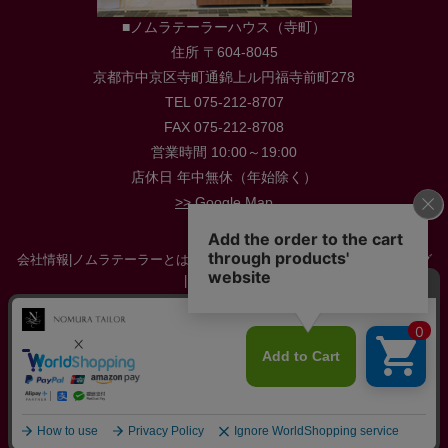
■ノムラテーラーハウス（寺町）
住所 〒604-8045
京都市中京区寺町通錦上ル円福寺前町278
TEL 075-212-8707
FAX 075-212-8708
営業時間 10:00～19:00
店休日 年中無休（年始除く）
>> Google Map
会社情報
|
ノムラテーラーとは
|
店舗情報
|
採用情報
|
お役立ち情報・ブログ
|
お問い合わせ
特定商取引に関する法律に基づく表示
|
プライバシーポリシー
|
サイトマップ
当店の公式サイトは nomura-tailor.co.jp / nomura-tailor.com のみです。不審なサイトを発見
された場合はお知らせください。
生地・布・ファブリック・手芸用品・手芸材料の通販 ノムラテーラーオンラインショップ
All Copyright reserved by Nomura-tailor.