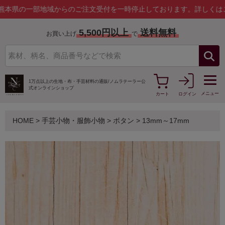
一部地域からのご注文受付を一時停止しております。
詳しくはこちら
5,500円以上
送料無料
お買い上げ
で
1万点以上の生地・布・手芸材料の通販/
ノムラテーラー公
式オンラインショップ
メニュー
カート
ログイン
HOME
>
手芸小物・服飾小物
>
ボタン
>
13mm～17mm