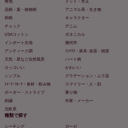
無地
ドット・水玉
花柄・葉・植物柄
アニマル系・生き物
和柄
キャラクター
チェック
デニム
USAコットン
ボタニカル
インポート生地
幾何学
アンティーク調
ｲﾝﾃﾘｱ・家具･楽器・雑貨
天気・星など自然風景
ハート柄
カッコいい
かわいい
シンプル
グラデーション・ムラ染
ｽｲｰﾂ･ﾌﾙｰﾂ・食材・飲み物
スマイリー・人・顔
ボーダー・ストライプ
乗り物
刺繍
作家・メーカー
北欧系
種類で探す
シーチング
ガーゼ