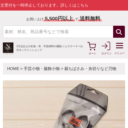
を一時停止しております。
詳しくはこちら
5,500円以上
送料無料
お買い上げ
で
1万点以上の生地・布・手芸材料の通販/
ノムラテーラー公
式オンラインショップ
メニュー
カート
ログイン
HOME
>
手芸小物・服飾小物
>
裁ちばさみ・糸切りなど刃物