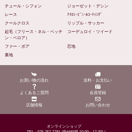
チュール・シフォン
ジョーゼット・デシン
レース
ﾅｲﾛﾝ･ﾋﾞﾆｰﾙｺｰﾃｨﾝｸﾞ
クールクロス
リップル・サッカー
起毛（フリース・ネル・ベッチ
コーデュロイ・ツイード
ン・ベロア）
ファー・ボア
芯地
裏地
お買い物の流れ
送料・お支払い
よくあるご質問
会員登録
店舗情報
お問い合わせ
オンラインショップ
TEL : 075-257-7781 (受付時間 10:00～17:30) /