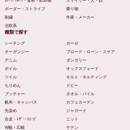
ｽｲｰﾂ･ﾌﾙｰﾂ・食材・飲み物
スマイリー・人・顔
ボーダー・ストライプ
乗り物
刺繍
作家・メーカー
北欧系
種類で探す
シーチング
ガーゼ
オーガンジー
ブロード・ローン・スケア
デニム
ダンガリー
ボイル
オックスフォード
ツイル
キルト・キルティング
ちりめん
ドビー
ブッチャー
タオル・パイル
帆布・キャンバス
カフェカーテン
先染め
ジャガード
合皮・ﾚｻﾞｰ･ｽｴｰﾄﾞ
ニット
W幅・広幅
サテン