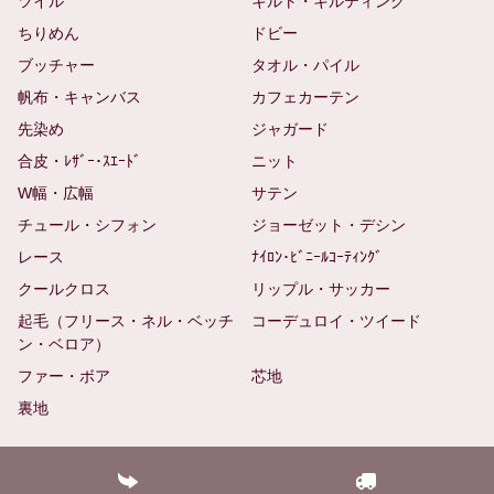
ツイル
キルト・キルティング
ちりめん
ドビー
ブッチャー
タオル・パイル
帆布・キャンバス
カフェカーテン
先染め
ジャガード
合皮・ﾚｻﾞｰ･ｽｴｰﾄﾞ
ニット
W幅・広幅
サテン
チュール・シフォン
ジョーゼット・デシン
レース
ﾅｲﾛﾝ･ﾋﾞﾆｰﾙｺｰﾃｨﾝｸﾞ
クールクロス
リップル・サッカー
起毛（フリース・ネル・ベッチ
コーデュロイ・ツイード
ン・ベロア）
ファー・ボア
芯地
裏地