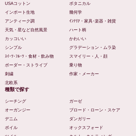
USAコットン
ボタニカル
インポート生地
幾何学
アンティーク調
ｲﾝﾃﾘｱ・家具･楽器・雑貨
天気・星など自然風景
ハート柄
カッコいい
かわいい
シンプル
グラデーション・ムラ染
ｽｲｰﾂ･ﾌﾙｰﾂ・食材・飲み物
スマイリー・人・顔
ボーダー・ストライプ
乗り物
刺繍
作家・メーカー
北欧系
種類で探す
シーチング
ガーゼ
オーガンジー
ブロード・ローン・スケア
デニム
ダンガリー
ボイル
オックスフォード