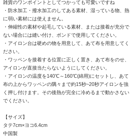
雑貨のワンポイントとしてつかっても可愛いですね
・防水加工・撥水加工のしてある素材、湿っている物、熱
に弱い素材には使えません。
・伸縮性の素材や起毛している素材、または接着が充分で
ない場合には縫い付け、ボンドで使用してください。
・アイロン台は硬めの物を用意して、あて布を用意してく
ださい。
・ワッペンを接着する位置に正しく置き、あて布をのせ、
アイロンが直接当たらないようにしてください。
・アイロンの温度を140℃～160℃(綿用)にセットし、あて
布の上からワッペンの隅々まで約15秒~20秒アイロンを強
く押し付けます。その後熱が完全に冷めるまで動かさない
でください。
【サイズ】
タテ7cm×ヨコ6.4cm
中国製