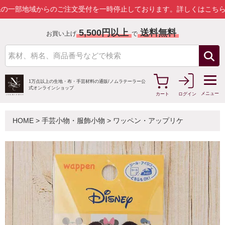
地域からのご注文受付を一時停止しております。
詳しくはこちら
5,500円以上
送料無料
お買い上げ
で
1万点以上の生地・布・手芸材料の通販/
ノムラテーラー公
式オンラインショップ
メニュー
カート
ログイン
HOME
>
手芸小物・服飾小物
>
ワッペン・アップリケ