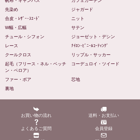
帆布・キャンバス
カフェカーテン
先染め
ジャガード
合皮・ﾚｻﾞｰ･ｽｴｰﾄﾞ
ニット
W幅・広幅
サテン
チュール・シフォン
ジョーゼット・デシン
レース
ﾅｲﾛﾝ･ﾋﾞﾆｰﾙｺｰﾃｨﾝｸﾞ
クールクロス
リップル・サッカー
起毛（フリース・ネル・ベッチ
コーデュロイ・ツイード
ン・ベロア）
ファー・ボア
芯地
裏地
お買い物の流れ
送料・お支払い
よくあるご質問
会員登録