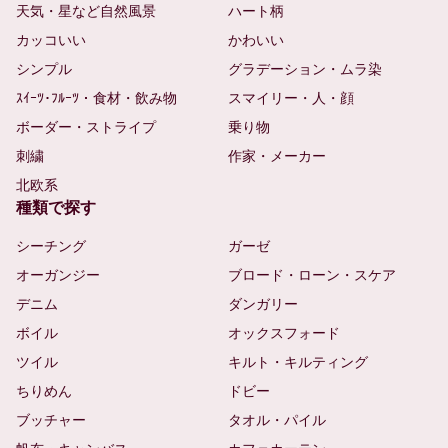
天気・星など自然風景
ハート柄
カッコいい
かわいい
シンプル
グラデーション・ムラ染
ｽｲｰﾂ･ﾌﾙｰﾂ・食材・飲み物
スマイリー・人・顔
ボーダー・ストライプ
乗り物
刺繍
作家・メーカー
北欧系
種類で探す
シーチング
ガーゼ
オーガンジー
ブロード・ローン・スケア
デニム
ダンガリー
ボイル
オックスフォード
ツイル
キルト・キルティング
ちりめん
ドビー
ブッチャー
タオル・パイル