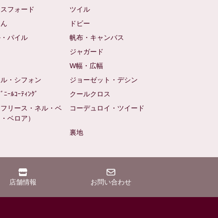
クスフォード
ツイル
めん
ドビー
ル・パイル
帆布・キャンバス
め
ジャガード
ト
W幅・広幅
ール・シフォン
ジョーゼット・デシン
ﾋﾞﾆｰﾙｺｰﾃｨﾝｸﾞ
クールクロス
（フリース・ネル・ベ
コーデュロイ・ツイード
ン・ベロア）
裏地
店舗情報
お問い合わせ