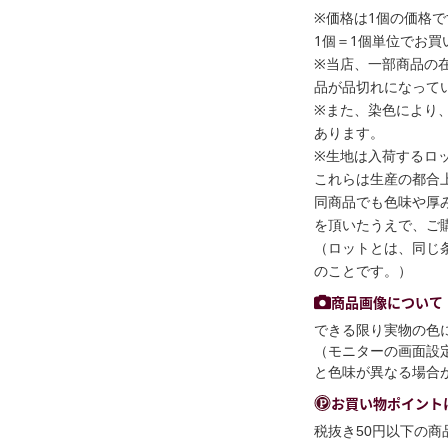
※価格は1個の価格で
1個＝1個単位でお買
※当店、一部商品の
品が品切れになって
※また、染色により
あります。
※生地は入荷するロ
これらは生産の都合
同商品でも色味や厚
を頂いたうえで、ご
（ロットとは、同じ
のことです。）
商品画像について
できる限り実物の色
（モニターの画面設
と色味が異なる場合
お買い物ポイント
税抜き50円以下の