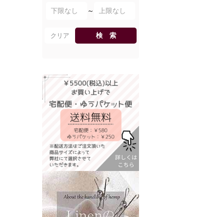
～
検 索
クリア