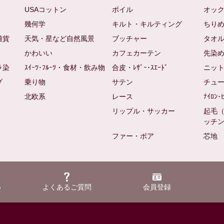
USAコットン
ボイル
オッ
幾何学
キルト・キルティング
ちり
雑貨
天気・星など自然風景
ブッチャー
タオ
かわいい
カフェカーテン
先染
ラ染
ｽｲｰﾂ･ﾌﾙｰﾂ・食材・飲み物
合皮・ﾚｻﾞｰ･ｽｴｰﾄﾞ
ニッ
プ
乗り物
サテン
チュ
北欧系
レース
ﾅｲﾛﾝ･
リップル・サッカー
起毛
ッチ
ファー・ボア
芯地
い
よくあるご質問
会員登録