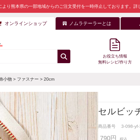
により熊本県の一部地域からのご注文受付を一時停止しております。
詳
オンラインショップ
ノムラテーラーとは
料
お役立ち情報
無料レシピ/作り方
飾小物
>
ファスナー
>
20cm
セルビッチ
商品番号
3-098-yf
790円
税込