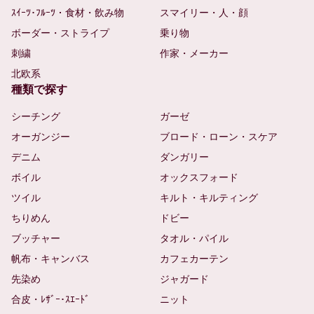
ｽｲｰﾂ･ﾌﾙｰﾂ・食材・飲み物
スマイリー・人・顔
ボーダー・ストライプ
乗り物
刺繍
作家・メーカー
北欧系
種類で探す
シーチング
ガーゼ
オーガンジー
ブロード・ローン・スケア
デニム
ダンガリー
ボイル
オックスフォード
ツイル
キルト・キルティング
ちりめん
ドビー
ブッチャー
タオル・パイル
帆布・キャンバス
カフェカーテン
先染め
ジャガード
合皮・ﾚｻﾞｰ･ｽｴｰﾄﾞ
ニット