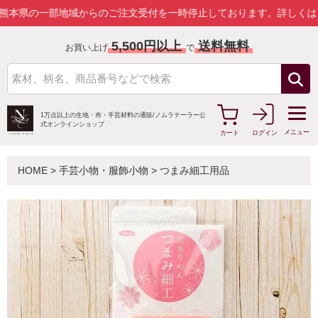
の一部地域からのご注文受付を一時停止しております。
詳しくはこちら
5,500円以上
送料無料
お買い上げ
で
1万点以上の生地・布・手芸材料の通販/
ノムラテーラー公
式オンラインショップ
メニュー
カート
ログイン
HOME
>
手芸小物・服飾小物
>
つまみ細工用品