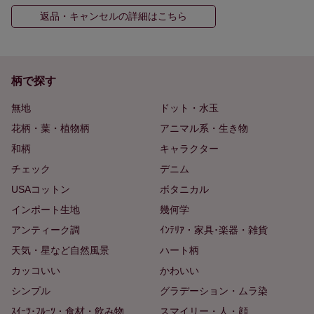
返品・キャンセルの詳細はこちら
柄で探す
無地
ドット・水玉
花柄・葉・植物柄
アニマル系・生き物
和柄
キャラクター
チェック
デニム
USAコットン
ボタニカル
インポート生地
幾何学
アンティーク調
ｲﾝﾃﾘｱ・家具･楽器・雑貨
天気・星など自然風景
ハート柄
カッコいい
かわいい
シンプル
グラデーション・ムラ染
ｽｲｰﾂ･ﾌﾙｰﾂ・食材・飲み物
スマイリー・人・顔