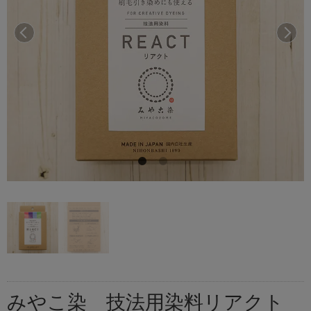
前へ
次へ
みやこ染 技法用染料リアクト