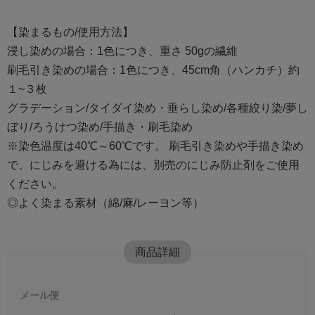
【染まるもの/使用方法】
浸し染めの場合：1色につき、重さ 50gの繊維
刷毛引き染めの場合：1色につき、45cm角（ハンカチ）約
１~３枚
グラデーション/タイダイ染め・垂らし染め/各種絞り染/夢し
ぼり/ろうけつ染め/手描き・刷毛染め
※染色温度は40℃～60℃です。 刷毛引き染めや手描き染め
で、にじみを避ける為には、別売のにじみ防止剤をご使用
ください。
◎よく染まる素材（綿/麻/レーヨン等）
商品詳細
メール便