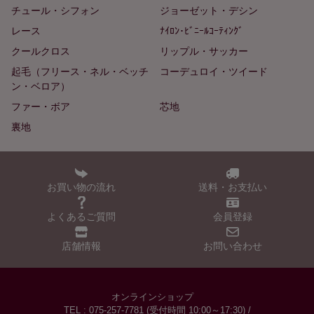
チュール・シフォン
ジョーゼット・デシン
レース
ﾅｲﾛﾝ･ﾋﾞﾆｰﾙｺｰﾃｨﾝｸﾞ
クールクロス
リップル・サッカー
起毛（フリース・ネル・ベッチ
コーデュロイ・ツイード
ン・ベロア）
ファー・ボア
芯地
裏地
お買い物の流れ
送料・お支払い
よくあるご質問
会員登録
店舗情報
お問い合わせ
オンラインショップ
TEL : 075-257-7781 (受付時間 10:00～17:30) /