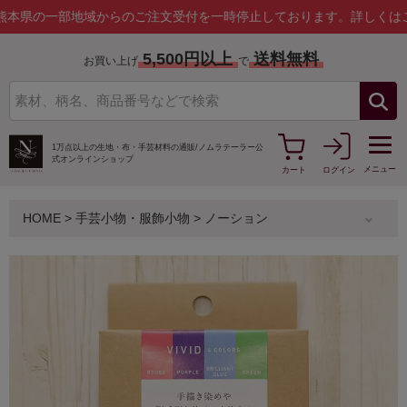
一部地域からのご注文受付を一時停止しております。
詳しくはこちら
5,500円以上
送料無料
お買い上げ
で
1万点以上の生地・布・手芸材料の通販/
ノムラテーラー公
式オンラインショップ
メニュー
カート
ログイン
HOME
>
手芸小物・服飾小物
>
ノーション