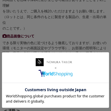
理解
を頂いたうえで、ご購入を検討いただけますようお願い致します。
（ロットとは、同じ条件のもとに製造する製品の、生産・出荷の単
位
のことです。）
商品画像について
できる限り実物の色に近づけるよう徹底しておりますが、お使いの
環境（モニターの画面設定やブラウザ等）、お部屋の照明等により
実際の商品と色味が異なる場合がございます。予めご了承くださ
い。
お買い物ポイントについて
税抜き50円以下の商品はポイント付与対象外となります。
【 送料・配送方法について 】
≪ 送料 ≫