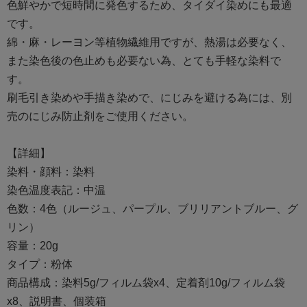
色鮮やかで短時間に発色するため、タイダイ染めにも最適
です。
綿・麻・レーヨン等植物繊維用ですが、熱湯は必要なく、
また染色後の色止めも必要ない為、とても手軽な染料で
す。
刷毛引き染めや手描き染めで、にじみを避ける為には、別
売のにじみ防止剤をご使用ください。
【詳細】
染料・顔料：染料
染色温度表記：中温
色数：4色（ルージュ、パープル、ブリリアントブルー、グ
リン）
容量：20g
タイプ：粉体
商品構成：染料5g/フィルム袋x4、定着剤10g/フィルム袋
x8、説明書、個装箱