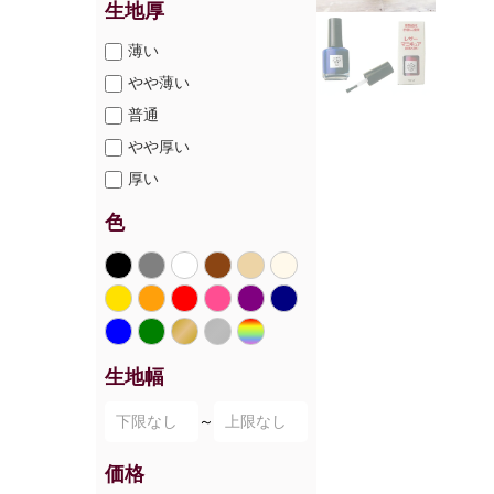
生地厚
薄い
やや薄い
普通
やや厚い
厚い
色
生地幅
～
価格