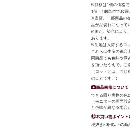
※価格は1個の価格で
1個＝1個単位でお買
※当店、一部商品の
品が品切れになって
※また、染色により
あります。
※生地は入荷するロ
これらは生産の都合
同商品でも色味や厚
を頂いたうえで、ご
（ロットとは、同じ
のことです。）
商品画像について
できる限り実物の色
（モニターの画面設
と色味が異なる場合
お買い物ポイント
税抜き50円以下の