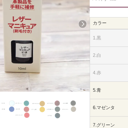
カラー
次へ
1.黒
2.白
4.赤
5.青
6.マゼンタ
7.グリーン