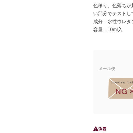
色移り、色落ちが
い部分でテストし
成分：水性ウレタ
容量：10ml入
メール便
注意