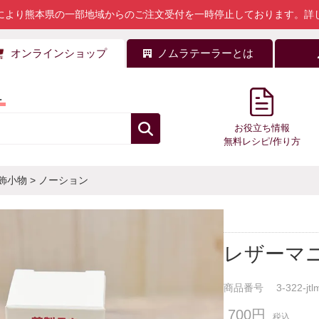
により熊本県の一部地域からのご注文受付を一時停止しております。
詳
オンラインショップ
ノムラテーラーとは
料
お役立ち情報
無料レシピ/作り方
飾小物
>
ノーション
レザーマ
商品番号
3-322-jtl
700円
税込