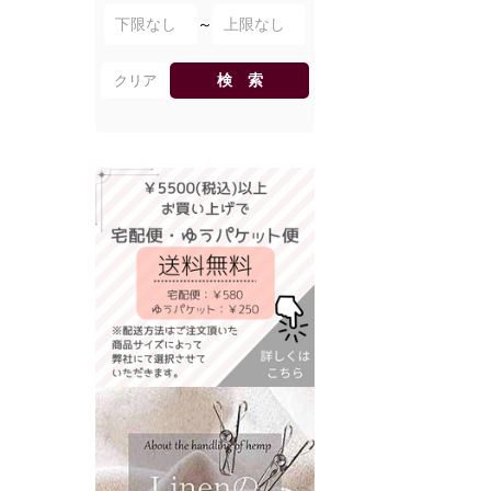
～
検 索
クリア