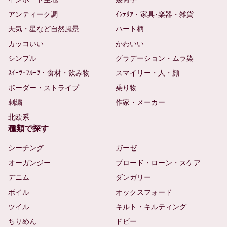
アンティーク調
ｲﾝﾃﾘｱ・家具･楽器・雑貨
天気・星など自然風景
ハート柄
カッコいい
かわいい
シンプル
グラデーション・ムラ染
ｽｲｰﾂ･ﾌﾙｰﾂ・食材・飲み物
スマイリー・人・顔
ボーダー・ストライプ
乗り物
刺繍
作家・メーカー
北欧系
種類で探す
シーチング
ガーゼ
オーガンジー
ブロード・ローン・スケア
デニム
ダンガリー
ボイル
オックスフォード
ツイル
キルト・キルティング
ちりめん
ドビー