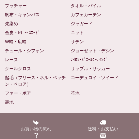
ブッチャー
タオル・パイル
帆布・キャンバス
カフェカーテン
先染め
ジャガード
合皮・ﾚｻﾞｰ･ｽｴｰﾄﾞ
ニット
W幅・広幅
サテン
チュール・シフォン
ジョーゼット・デシン
レース
ﾅｲﾛﾝ･ﾋﾞﾆｰﾙｺｰﾃｨﾝｸﾞ
クールクロス
リップル・サッカー
起毛（フリース・ネル・ベッチ
コーデュロイ・ツイード
ン・ベロア）
ファー・ボア
芯地
裏地
お買い物の流れ
送料・お支払い