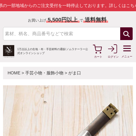
地域からのご注文受付を一時停止しております。
詳しくはこちら
5,500円以上
送料無料
お買い上げ
で
1万点以上の生地・布・手芸材料の通販/
ノムラテーラー公
式オンラインショップ
メニュー
カート
ログイン
HOME
>
手芸小物・服飾小物
>
がま口