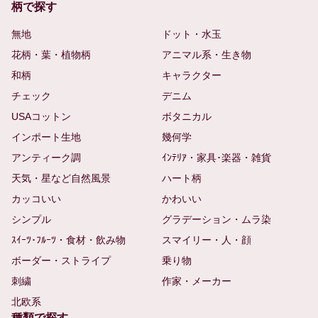
柄で探す
無地
ドット・水玉
花柄・葉・植物柄
アニマル系・生き物
和柄
キャラクター
チェック
デニム
USAコットン
ボタニカル
インポート生地
幾何学
アンティーク調
ｲﾝﾃﾘｱ・家具･楽器・雑貨
天気・星など自然風景
ハート柄
カッコいい
かわいい
シンプル
グラデーション・ムラ染
ｽｲｰﾂ･ﾌﾙｰﾂ・食材・飲み物
スマイリー・人・顔
ボーダー・ストライプ
乗り物
刺繍
作家・メーカー
北欧系
種類で探す