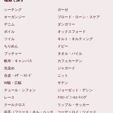
シーチング
ガーゼ
オーガンジー
ブロード・ローン・スケア
デニム
ダンガリー
ボイル
オックスフォード
ツイル
キルト・キルティング
ちりめん
ドビー
ブッチャー
タオル・パイル
帆布・キャンバス
カフェカーテン
先染め
ジャガード
合皮・ﾚｻﾞｰ･ｽｴｰﾄﾞ
ニット
W幅・広幅
サテン
チュール・シフォン
ジョーゼット・デシン
レース
ﾅｲﾛﾝ･ﾋﾞﾆｰﾙｺｰﾃｨﾝｸﾞ
クールクロス
リップル・サッカー
起毛（フリース・ネル・ベッチ
コーデュロイ・ツイード