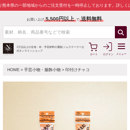
の一部地域からのご注文受付を一時停止しております。
詳しくはこちら
5,500円以上
送料無料
お買い上げ
で
1万点以上の生地・布・手芸材料の通販/
ノムラテーラー公
式オンラインショップ
メニュー
カート
ログイン
HOME
>
手芸小物・服飾小物
>
印付けチャコ