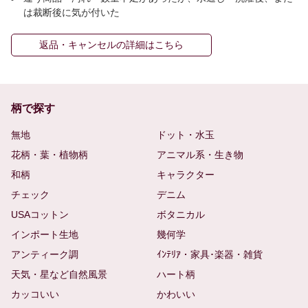
は裁断後に気が付いた
返品・キャンセルの詳細はこちら
柄で探す
無地
ドット・水玉
花柄・葉・植物柄
アニマル系・生き物
和柄
キャラクター
チェック
デニム
USAコットン
ボタニカル
インポート生地
幾何学
アンティーク調
ｲﾝﾃﾘｱ・家具･楽器・雑貨
天気・星など自然風景
ハート柄
カッコいい
かわいい