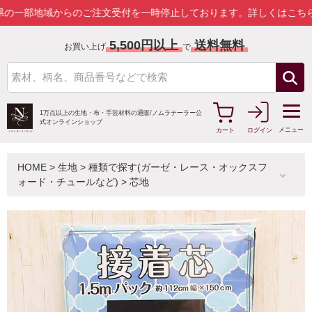
部地域からのご注文受付を一時停止しております。
詳しくはこちら
5,500円以上
送料無料
お買い上げ
で
1万点以上の生地・布・手芸材料の通販/
ノムラテーラー公
式オンラインショップ
メニュー
カート
ログイン
HOME
>
生地
>
種類で探す(ガーゼ・レース・オックスフ
ォード・チュールなど)
>
芯地