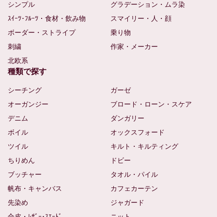
シンプル
グラデーション・ムラ染
ｽｲｰﾂ･ﾌﾙｰﾂ・食材・飲み物
スマイリー・人・顔
ボーダー・ストライプ
乗り物
刺繍
作家・メーカー
北欧系
種類で探す
シーチング
ガーゼ
オーガンジー
ブロード・ローン・スケア
デニム
ダンガリー
ボイル
オックスフォード
ツイル
キルト・キルティング
ちりめん
ドビー
ブッチャー
タオル・パイル
帆布・キャンバス
カフェカーテン
先染め
ジャガード
合皮・ﾚｻﾞｰ･ｽｴｰﾄﾞ
ニット