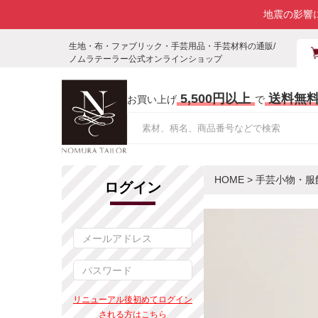
地震の影響
生地・布・ファブリック・手芸用品・手芸材料の通販/
ノムラテーラー公式オンラインショップ
5,500円以上
送料無
お買い上げ
で
HOME
>
手芸小物・服
ログイン
リニューアル後初めてログイン
される方はこちら