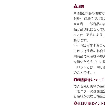
注意
※価格は1個の価格で
1個＝1個単位でお買
※当店、一部商品の
品が品切れになって
※また、染色により
あります。
※生地は入荷するロ
これらは生産の都合
同商品でも色味や厚
を頂いたうえで、ご
（ロットとは、同じ
のことです。）
商品画像について
できる限り実物の色
（モニターの画面設
と色味が異なる場合
お買い物ポイント