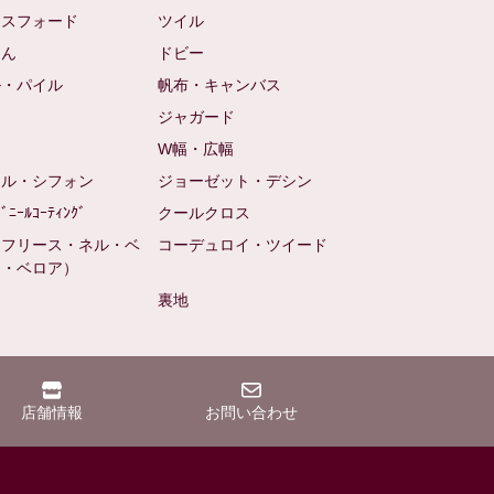
クスフォード
ツイル
めん
ドビー
ル・パイル
帆布・キャンバス
め
ジャガード
ト
W幅・広幅
ール・シフォン
ジョーゼット・デシン
ﾋﾞﾆｰﾙｺｰﾃｨﾝｸﾞ
クールクロス
（フリース・ネル・ベ
コーデュロイ・ツイード
ン・ベロア）
裏地
店舗情報
お問い合わせ