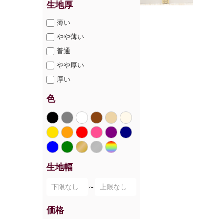
生地厚
薄い
やや薄い
普通
やや厚い
厚い
色
生地幅
～
価格