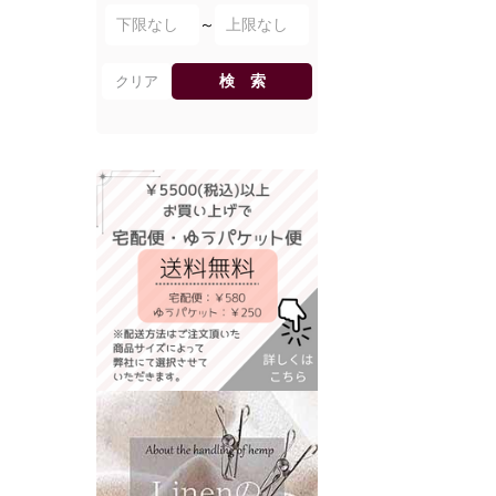
～
検 索
クリア