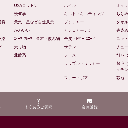
USAコットン
ボイル
オッ
幾何学
キルト・キルティング
ちり
雑貨
天気・星など自然風景
ブッチャー
タオ
かわいい
カフェカーテン
先染
ラ染
ｽｲｰﾂ･ﾌﾙｰﾂ・食材・飲み物
合皮・ﾚｻﾞｰ･ｽｴｰﾄﾞ
ニッ
プ
乗り物
サテン
チュ
北欧系
レース
ﾅｲﾛﾝ･
リップル・サッカー
起毛
ッチ
ファー・ボア
芯地
い
よくあるご質問
会員登録