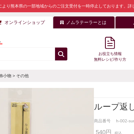
により熊本県の一部地域からのご注文受付を一時停止しております。
詳
オンラインショップ
ノムラテーラーとは
料
お役立ち情報
無料レシピ/作り方
飾小物
>
その他
ループ返
商品番号
h-002-su
540円
税込