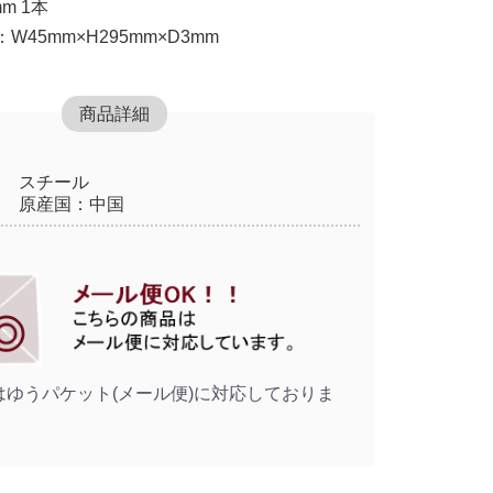
m 1本
45mm×H295mm×D3mm
商品詳細
スチール
原産国：中国
はゆうパケット(メール便)に対応しておりま