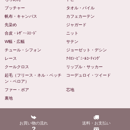
ブッチャー
タオル・パイル
帆布・キャンバス
カフェカーテン
先染め
ジャガード
合皮・ﾚｻﾞｰ･ｽｴｰﾄﾞ
ニット
W幅・広幅
サテン
チュール・シフォン
ジョーゼット・デシン
レース
ﾅｲﾛﾝ･ﾋﾞﾆｰﾙｺｰﾃｨﾝｸﾞ
クールクロス
リップル・サッカー
起毛（フリース・ネル・ベッチ
コーデュロイ・ツイード
ン・ベロア）
ファー・ボア
芯地
裏地
お買い物の流れ
送料・お支払い