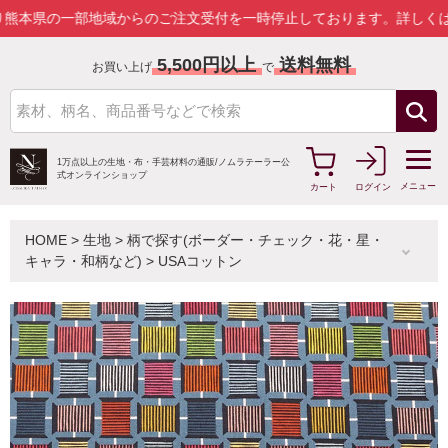
一部地域からのご注文受付を一時停止しております。
詳しくはこちら
5,500円以上
送料無料
お買い上げ
で
1万点以上の生地・布・手芸材料の通販/
ノムラテーラー公
式オンラインショップ
メニュー
カート
ログイン
HOME
>
生地
>
柄で探す(ボーダー・チェック・花・星・
キャラ・和柄など)
>
USAコットン