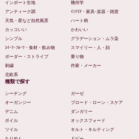
インポート生地
幾何学
アンティーク調
ｲﾝﾃﾘｱ・家具･楽器・雑貨
天気・星など自然風景
ハート柄
カッコいい
かわいい
シンプル
グラデーション・ムラ染
ｽｲｰﾂ･ﾌﾙｰﾂ・食材・飲み物
スマイリー・人・顔
ボーダー・ストライプ
乗り物
刺繍
作家・メーカー
北欧系
種類で探す
シーチング
ガーゼ
オーガンジー
ブロード・ローン・スケア
デニム
ダンガリー
ボイル
オックスフォード
ツイル
キルト・キルティング
ちりめん
ドビー