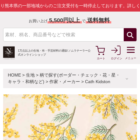
の一部地域からのご注文受付を一時停止しております。
詳しくはこちら
5,500円以上
送料無料
お買い上げ
で
1万点以上の生地・布・手芸材料の通販/
ノムラテーラー公
式オンラインショップ
メニュー
カート
ログイン
HOME
>
生地
>
柄で探す(ボーダー・チェック・花・星・
キャラ・和柄など)
>
作家・メーカー
>
Cath Kidston