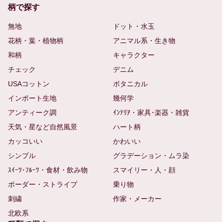
柄で探す
無地
ドット・水玉
花柄・葉・植物柄
アニマル系・生き物
和柄
キャラクター
チェック
デニム
USAコットン
ボタニカル
インポート生地
幾何学
アンティーク調
ｲﾝﾃﾘｱ・家具･楽器・雑貨
天気・星など自然風景
ハート柄
カッコいい
かわいい
シンプル
グラデーション・ムラ染
ｽｲｰﾂ･ﾌﾙｰﾂ・食材・飲み物
スマイリー・人・顔
ボーダー・ストライプ
乗り物
刺繍
作家・メーカー
北欧系