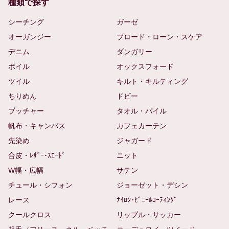
種類で探す
シーチング
ガーゼ
オーガンジー
ブロード・ローン・スケア
デニム
ダンガリー
ボイル
オックスフォード
ツイル
キルト・キルティング
ちりめん
ドビー
ブッチャー
タオル・パイル
帆布・キャンバス
カフェカーテン
先染め
ジャガード
合皮・ﾚｻﾞｰ･ｽｴｰﾄﾞ
ニット
W幅・広幅
サテン
チュール・シフォン
ジョーゼット・デシン
レース
ﾅｲﾛﾝ･ﾋﾞﾆｰﾙｺｰﾃｨﾝｸﾞ
クールクロス
リップル・サッカー