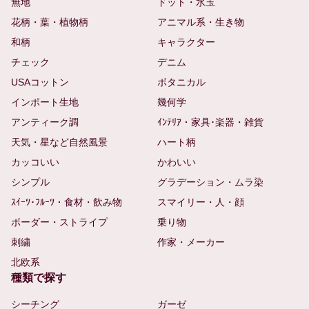
無地
ドット・水玉
花柄・葉・植物柄
アニマル系・生き物
和柄
キャラクター
チェック
デニム
USAコットン
ボタニカル
インポート生地
幾何学
アンティーク調
ｲﾝﾃﾘｱ・家具･楽器・雑貨
天気・星など自然風景
ハート柄
カッコいい
かわいい
シンプル
グラデーション・ムラ染
ｽｲｰﾂ･ﾌﾙｰﾂ・食材・飲み物
スマイリー・人・顔
ボーダー・ストライプ
乗り物
刺繍
作家・メーカー
北欧系
種類で探す
シーチング
ガーゼ