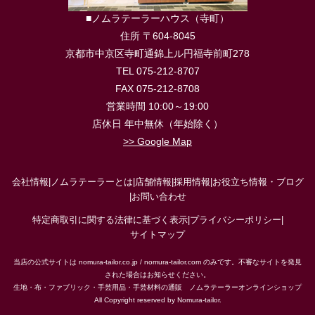
■ノムラテーラーハウス（寺町）
住所 〒604-8045
京都市中京区寺町通錦上ル円福寺前町278
TEL 075-212-8707
FAX 075-212-8708
営業時間 10:00～19:00
店休日 年中無休（年始除く）
>> Google Map
会社情報
|
ノムラテーラーとは
|
店舗情報
|
採用情報
|
お役立ち情報・ブログ
|
お問い合わせ
特定商取引に関する法律に基づく表示
|
プライバシーポリシー
|
サイトマップ
当店の公式サイトは nomura-tailor.co.jp / nomura-tailor.com のみです。不審なサイトを発見
された場合はお知らせください。
生地・布・ファブリック・手芸用品・手芸材料の通販 ノムラテーラーオンラインショップ
All Copyright reserved by Nomura-tailor.