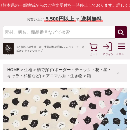
の一部地域からのご注文受付を一時停止しております。
詳しくはこちら
5,500円以上
送料無料
お買い上げ
で
1万点以上の生地・布・手芸材料の通販/
ノムラテーラー公
式オンラインショップ
メニュー
カート
ログイン
HOME
>
生地
>
柄で探す(ボーダー・チェック・花・星・
キャラ・和柄など)
>
アニマル系・生き物
>
猫