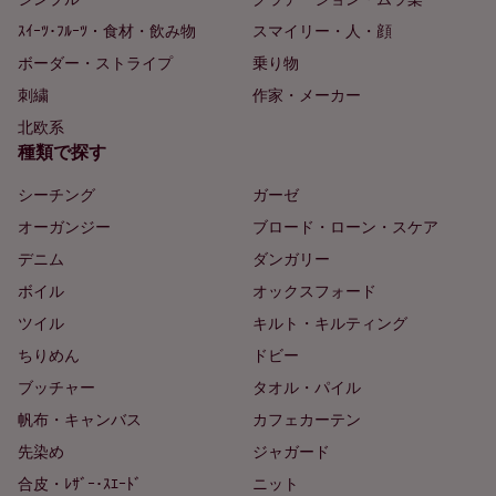
ｽｲｰﾂ･ﾌﾙｰﾂ・食材・飲み物
スマイリー・人・顔
ボーダー・ストライプ
乗り物
刺繍
作家・メーカー
北欧系
種類で探す
シーチング
ガーゼ
オーガンジー
ブロード・ローン・スケア
デニム
ダンガリー
ボイル
オックスフォード
ツイル
キルト・キルティング
ちりめん
ドビー
ブッチャー
タオル・パイル
帆布・キャンバス
カフェカーテン
先染め
ジャガード
合皮・ﾚｻﾞｰ･ｽｴｰﾄﾞ
ニット