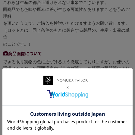
これらは生産の都合上避けられない事象でございます。
同商品でも色味や厚みに差が生じる可能性がありますことを予めご
理解
を頂いたうえで、ご購入を検討いただけますようお願い致します。
（ロットとは、同じ条件のもとに製造する製品の、生産・出荷の単
位
のことです。）
商品画像について
できる限り実物の色に近づけるよう徹底しておりますが、お使いの
環境（モニターの画面設定やブラウザ等）、お部屋の照明等により
実際の商品と色味が異なる場合がございます。予めご了承くださ
い。
お買い物ポイントについて
税抜き50円以下の商品はポイント付与対象外となります。
【 送料・配送方法について 】