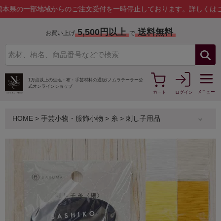
部地域からのご注文受付を一時停止しております。
詳しくはこちら
5,500円以上
送料無料
お買い上げ
で
1万点以上の生地・布・手芸材料の通販/
ノムラテーラー公
式オンラインショップ
メニュー
カート
ログイン
HOME
>
手芸小物・服飾小物
>
糸
>
刺し子用品