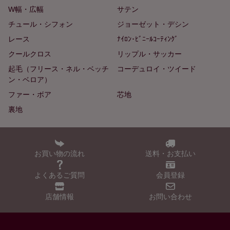
W幅・広幅
サテン
チュール・シフォン
ジョーゼット・デシン
レース
ﾅｲﾛﾝ･ﾋﾞﾆｰﾙｺｰﾃｨﾝｸﾞ
クールクロス
リップル・サッカー
起毛（フリース・ネル・ベッチ
コーデュロイ・ツイード
ン・ベロア）
ファー・ボア
芯地
裏地
お買い物の流れ
送料・お支払い
よくあるご質問
会員登録
店舗情報
お問い合わせ