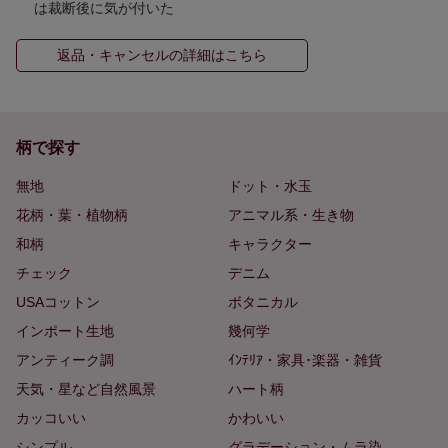
は裁断後に気が付いた
返品・キャンセルの詳細はこちら
柄で探す
無地
ドット・水玉
花柄・葉・植物柄
アニマル系・生き物
和柄
キャラクター
チェック
デニム
USAコットン
ボタニカル
インポート生地
幾何学
アンティーク調
ｲﾝﾃﾘｱ・家具･楽器・雑貨
天気・星など自然風景
ハート柄
カッコいい
かわいい
シンプル
グラデーション・ムラ染