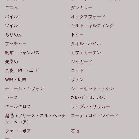
デニム
ダンガリー
ボイル
オックスフォード
ツイル
キルト・キルティング
ちりめん
ドビー
ブッチャー
タオル・パイル
帆布・キャンバス
カフェカーテン
先染め
ジャガード
合皮・ﾚｻﾞｰ･ｽｴｰﾄﾞ
ニット
W幅・広幅
サテン
チュール・シフォン
ジョーゼット・デシン
レース
ﾅｲﾛﾝ･ﾋﾞﾆｰﾙｺｰﾃｨﾝｸﾞ
クールクロス
リップル・サッカー
起毛（フリース・ネル・ベッチ
コーデュロイ・ツイード
ン・ベロア）
ファー・ボア
芯地