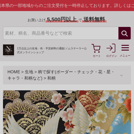
部地域からのご注文受付を一時停止しております。
詳しくはこちら
5,500円以上
送料無料
お買い上げ
で
1万点以上の生地・布・手芸材料の通販/
ノムラテーラー公
式オンラインショップ
メニュー
カート
ログイン
HOME
>
生地
>
柄で探す(ボーダー・チェック・花・星・
キャラ・和柄など)
>
和柄