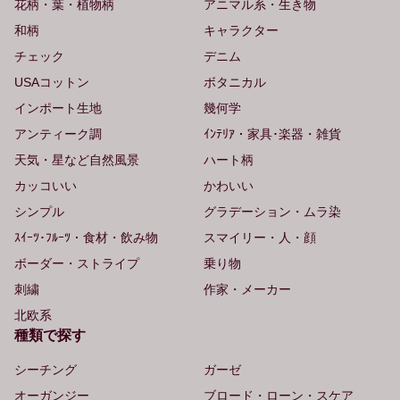
花柄・葉・植物柄
アニマル系・生き物
和柄
キャラクター
チェック
デニム
USAコットン
ボタニカル
インポート生地
幾何学
アンティーク調
ｲﾝﾃﾘｱ・家具･楽器・雑貨
天気・星など自然風景
ハート柄
カッコいい
かわいい
シンプル
グラデーション・ムラ染
ｽｲｰﾂ･ﾌﾙｰﾂ・食材・飲み物
スマイリー・人・顔
ボーダー・ストライプ
乗り物
刺繍
作家・メーカー
北欧系
種類で探す
シーチング
ガーゼ
オーガンジー
ブロード・ローン・スケア