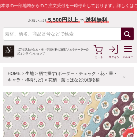
一部地域からのご注文受付を一時停止しております。
詳しくはこちら
5,500円以上
送料無料
お買い上げ
で
1万点以上の生地・布・手芸材料の通販/
ノムラテーラー公
式オンラインショップ
メニュー
カート
ログイン
HOME
>
生地
>
柄で探す(ボーダー・チェック・花・星・
キャラ・和柄など)
>
花柄・葉っぱなどの植物柄