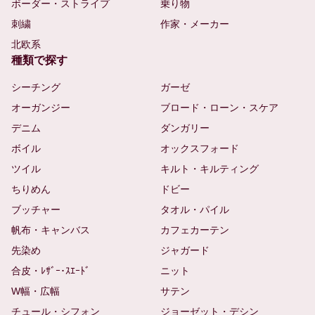
ボーダー・ストライプ
乗り物
刺繍
作家・メーカー
北欧系
種類で探す
シーチング
ガーゼ
オーガンジー
ブロード・ローン・スケア
デニム
ダンガリー
ボイル
オックスフォード
ツイル
キルト・キルティング
ちりめん
ドビー
ブッチャー
タオル・パイル
帆布・キャンバス
カフェカーテン
先染め
ジャガード
合皮・ﾚｻﾞｰ･ｽｴｰﾄﾞ
ニット
W幅・広幅
サテン
チュール・シフォン
ジョーゼット・デシン