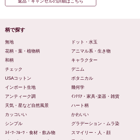
返品・キャンセルの詳細はこちら
柄で探す
無地
ドット・水玉
花柄・葉・植物柄
アニマル系・生き物
和柄
キャラクター
チェック
デニム
USAコットン
ボタニカル
インポート生地
幾何学
アンティーク調
ｲﾝﾃﾘｱ・家具･楽器・雑貨
天気・星など自然風景
ハート柄
カッコいい
かわいい
シンプル
グラデーション・ムラ染
ｽｲｰﾂ･ﾌﾙｰﾂ・食材・飲み物
スマイリー・人・顔