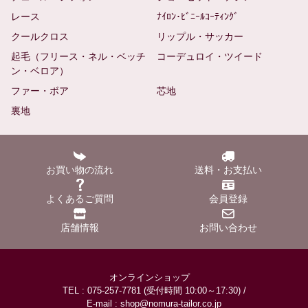
レース
ﾅｲﾛﾝ･ﾋﾞﾆｰﾙｺｰﾃｨﾝｸﾞ
クールクロス
リップル・サッカー
起毛（フリース・ネル・ベッチ
コーデュロイ・ツイード
ン・ベロア）
ファー・ボア
芯地
裏地
お買い物の流れ
送料・お支払い
よくあるご質問
会員登録
店舗情報
お問い合わせ
オンラインショップ
TEL : 075-257-7781 (受付時間 10:00～17:30) /
E-mail : shop@nomura-tailor.co.jp