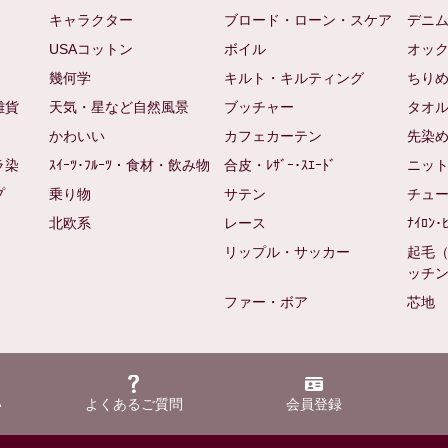
キャラクター
ブロード・ローン・スケア
デニ
USAコットン
ボイル
オッ
幾何学
キルト・キルティング
ちり
雑貨
天気・星など自然風景
ブッチャー
タオ
かわいい
カフェカーテン
先染
ラ染
ｽｲｰﾂ･ﾌﾙｰﾂ・食材・飲み物
合皮・ﾚｻﾞｰ･ｽｴｰﾄﾞ
ニッ
プ
乗り物
サテン
チュ
北欧系
レース
ﾅｲﾛﾝ･
リップル・サッカー
起毛
ッチ
ファー・ボア
芯地
い
よくあるご質問
会員登録