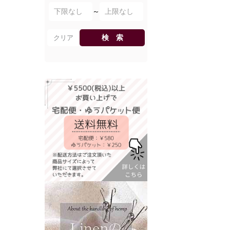
～
検 索
クリア