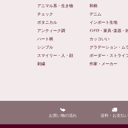
アニマル系・生き物
和柄
チェック
デニム
ボタニカル
インポート生地
アンティーク調
ｲﾝﾃﾘｱ・家具･楽器・
ハート柄
カッコいい
シンプル
グラデーション・ム
スマイリー・人・顔
ボーダー・ストライ
刺繍
作家・メーカー
お買い物の流れ
送料・お支払