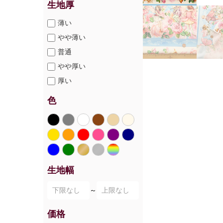
生地厚
薄い
やや薄い
普通
やや厚い
厚い
色
生地幅
～
価格