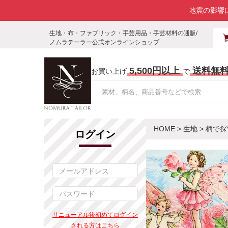
地震の影響
生地・布・ファブリック・手芸用品・手芸材料の通販/
ノムラテーラー公式オンラインショップ
5,500円以上
送料無
お買い上げ
で
HOME
>
生地
>
柄で探
ログイン
リニューアル後初めてログイン
される方はこちら