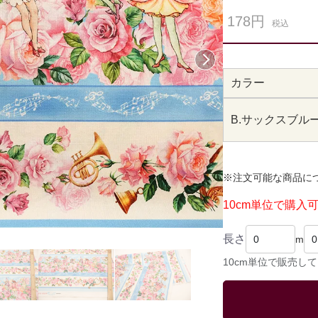
178円
税込
次へ
カラー
B.サックスブル
※注文可能な商品に
10cm単位で購入
長さ
m
10cm単位で販売し