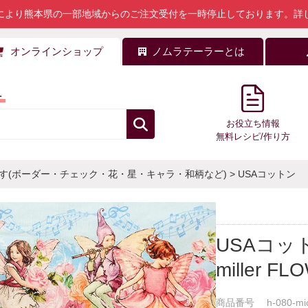
により熊本県の一部地域からのご注文受付を一時停止しております。
詳
オンラインショップ
ノムラテーラーとは
料
お役立ち情報
無料レシピ/作り方
す(ボーダー・チェック・花・星・キャラ・和柄など)
>
USAコットン
USAコット
miller FL
商品番号
h-080-mi