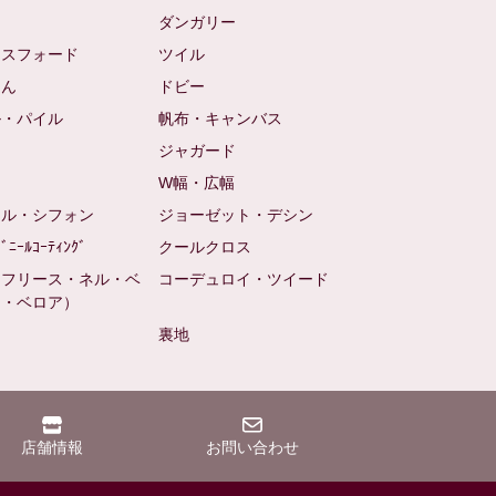
ム
ダンガリー
クスフォード
ツイル
めん
ドビー
ル・パイル
帆布・キャンバス
め
ジャガード
ト
W幅・広幅
ール・シフォン
ジョーゼット・デシン
ﾋﾞﾆｰﾙｺｰﾃｨﾝｸﾞ
クールクロス
（フリース・ネル・ベ
コーデュロイ・ツイード
ン・ベロア）
裏地
店舗情報
お問い合わせ