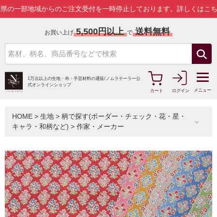
部地域からのご注文受付を一時停止しております。
詳しくはこちら
5,500円以上
送料無料
お買い上げ
で
1万点以上の生地・布・手芸材料の通販/
ノムラテーラー公
式オンラインショップ
メニュー
カート
ログイン
HOME
>
生地
>
柄で探す(ボーダー・チェック・花・星・
キャラ・和柄など)
>
作家・メーカー