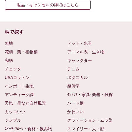
返品・キャンセルの詳細はこちら
柄で探す
無地
ドット・水玉
花柄・葉・植物柄
アニマル系・生き物
和柄
キャラクター
チェック
デニム
USAコットン
ボタニカル
インポート生地
幾何学
アンティーク調
ｲﾝﾃﾘｱ・家具･楽器・雑貨
天気・星など自然風景
ハート柄
カッコいい
かわいい
シンプル
グラデーション・ムラ染
ｽｲｰﾂ･ﾌﾙｰﾂ・食材・飲み物
スマイリー・人・顔