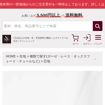
の一部地域からのご注文受付を一時停止しております。
詳しくはこちら
5,500円以上
送料無料
お買い上げ
で
1万点以上の生地・布・手芸材料の通販/
ノムラテーラー公
式オンラインショップ
メニュー
カート
ログイン
HOME
>
生地
>
種類で探す(ガーゼ・レース・オックスフ
ォード・チュールなど)
>
芯地