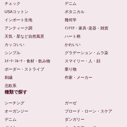
チェック
デニム
USAコットン
ボタニカル
インポート生地
幾何学
アンティーク調
ｲﾝﾃﾘｱ・家具･楽器・雑貨
天気・星など自然風景
ハート柄
カッコいい
かわいい
シンプル
グラデーション・ムラ染
ｽｲｰﾂ･ﾌﾙｰﾂ・食材・飲み物
スマイリー・人・顔
ボーダー・ストライプ
乗り物
刺繍
作家・メーカー
北欧系
種類で探す
シーチング
ガーゼ
オーガンジー
ブロード・ローン・スケア
デニム
ダンガリー