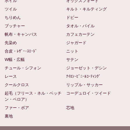
ボイル
オックスフォード
ツイル
キルト・キルティング
ちりめん
ドビー
ブッチャー
タオル・パイル
帆布・キャンバス
カフェカーテン
先染め
ジャガード
合皮・ﾚｻﾞｰ･ｽｴｰﾄﾞ
ニット
W幅・広幅
サテン
チュール・シフォン
ジョーゼット・デシン
レース
ﾅｲﾛﾝ･ﾋﾞﾆｰﾙｺｰﾃｨﾝｸﾞ
クールクロス
リップル・サッカー
起毛（フリース・ネル・ベッチ
コーデュロイ・ツイード
ン・ベロア）
ファー・ボア
芯地
裏地