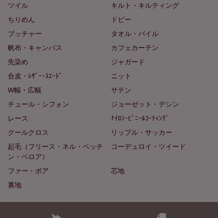
ツイル
キルト・キルティング
ちりめん
ドビー
ブッチャー
タオル・パイル
帆布・キャンバス
カフェカーテン
先染め
ジャガード
合皮・ﾚｻﾞｰ･ｽｴｰﾄﾞ
ニット
W幅・広幅
サテン
チュール・シフォン
ジョーゼット・デシン
レース
ﾅｲﾛﾝ･ﾋﾞﾆｰﾙｺｰﾃｨﾝｸﾞ
クールクロス
リップル・サッカー
起毛（フリース・ネル・ベッチ
コーデュロイ・ツイード
ン・ベロア）
ファー・ボア
芯地
裏地