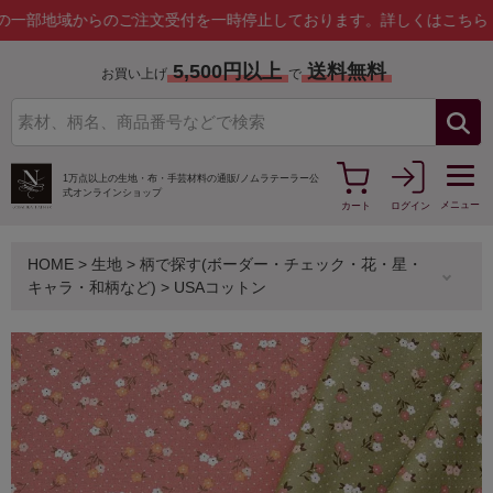
域からのご注文受付を一時停止しております。
詳しくはこちら
5,500円以上
送料無料
お買い上げ
で
1万点以上の生地・布・手芸材料の通販/
ノムラテーラー公
式オンラインショップ
メニュー
カート
ログイン
HOME
>
生地
>
柄で探す(ボーダー・チェック・花・星・
キャラ・和柄など)
>
USAコットン