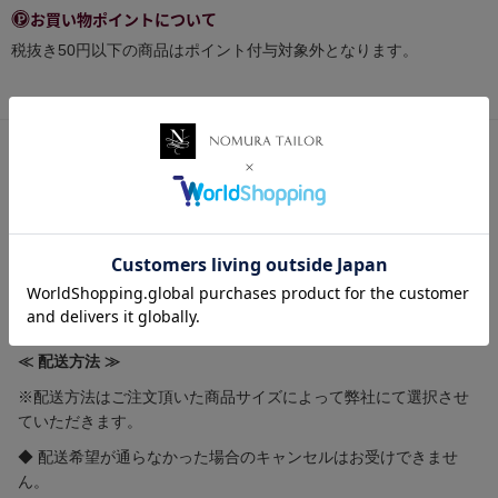
お買い物ポイントについて
税抜き50円以下の商品はポイント付与対象外となります。
【 送料・配送方法について 】
≪ 送料 ≫
全国一律送料 580円
ゆうパケット 250円(規定のサイズ等の条件有)
5,500円（税込）以上お買い上げで国内送料無料！！
≪ 配送方法 ≫
※配送方法はご注文頂いた商品サイズによって弊社にて選択させ
ていただきます。
◆ 配送希望が通らなかった場合のキャンセルはお受けできませ
ん。