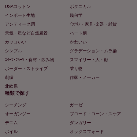
USAコットン
ボタニカル
インポート生地
幾何学
アンティーク調
ｲﾝﾃﾘｱ・家具･楽器・雑貨
天気・星など自然風景
ハート柄
カッコいい
かわいい
シンプル
グラデーション・ムラ染
ｽｲｰﾂ･ﾌﾙｰﾂ・食材・飲み物
スマイリー・人・顔
ボーダー・ストライプ
乗り物
刺繍
作家・メーカー
北欧系
種類で探す
シーチング
ガーゼ
オーガンジー
ブロード・ローン・スケア
デニム
ダンガリー
ボイル
オックスフォード